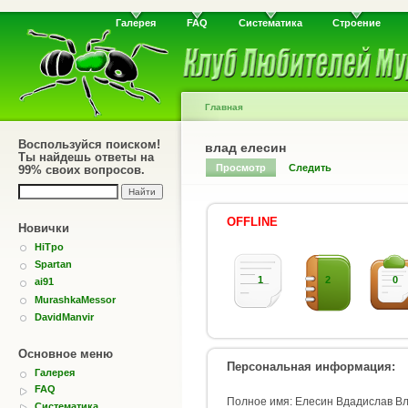
Галерея
FAQ
Систематика
Строение
Главная
Воспользуйся поиском!
влад елесин
Ты найдешь ответы на
Просмотр
Следить
99% своих вопросов.
OFFLINE
Новички
HiTpo
Spartan
1
2
0
ai91
MurashkaMessor
DavidManvir
Основное меню
Персональная информация:
Галерея
FAQ
Полное имя: Елесин Вдадислав В
Систематика