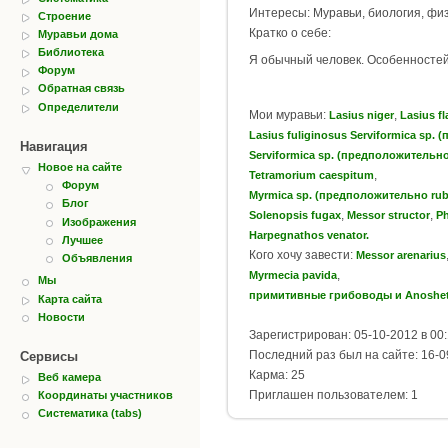
Интересы: Муравьи, биология, физ
Строение
Кратко о себе:
Муравьи дома
Библиотека
Я обычный человек. Особенностей
Форум
Обратная связь
Определители
Мои муравьи:
,
Lasius niger
Lasius f
Lasius fuliginosus Serviformica sp.
Навигация
Serviformica sp. (предположительно
Новое на сайте
,
Tetramorium caespitum
Форум
Myrmica sp. (предположительно rub
Блог
,
,
Solenopsis fugax
Messor structor
Ph
Изображения
Harpegnathos venator.
Лучшее
Кого хочу завести:
Messor arenarius
Объявления
,
Myrmecia pavida
Мы
примитивные грибоводы и Anoshetu
Карта сайта
Новости
Зарегистрирован: 05-10-2012 в 00
Последний раз был на сайте: 16-0
Сервисы
Карма: 25
Веб камера
Приглашен пользователем: 1
Координаты участников
Систематика (tabs)