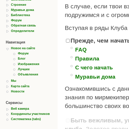
Строение
В случае, если твои в
Муравьи дома
подружимся и с огром
Библиотека
Форум
Обратная связь
Вступая в ряды Клуба
Определители
Прежде, чем начать
Навигация
Новое на сайте
FAQ
Форум
Правила
Блог
Изображения
С чего начать
Лучшее
Объявления
Муравьи дома
Мы
Карта сайта
Ознакомившись с дан
Новости
знания по мирмекипер
Сервисы
большинство своих во
Веб камера
Координаты участников
Быть вежливым, ув
Систематика (tabs)
клуба.
Золотое правил