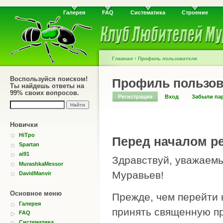
Галерея
FAQ
Систематика
Строение
›
Главная
Профиль пользователя
Воспользуйся поиском!
Профиль пользов
Ты найдешь ответы на
99% своих вопросов.
Регистрация
Вход
Забыли па
Новички
HiTpo
Перед началом ре
Spartan
ai91
Здравствуй, уважаемы
MurashkaMessor
Муравьев!
DavidManvir
Основное меню
Прежде, чем перейти 
Галерея
принять священную пр
FAQ
Систематика