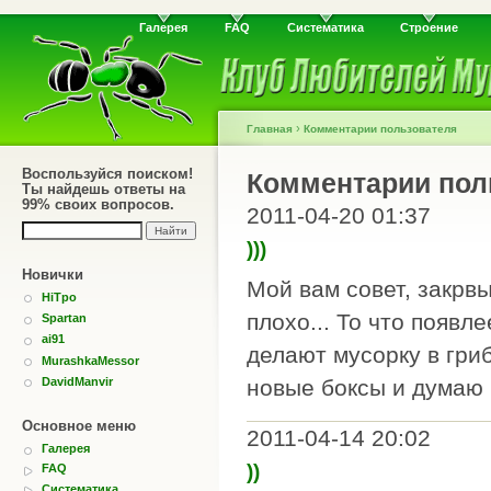
Галерея
FAQ
Систематика
Строение
›
Главная
Комментарии пользователя
Воспользуйся поиском!
Комментарии пол
Ты найдешь ответы на
99% своих вопросов.
2011-04-20 01:37
)))
Новички
Мой вам совет, закрв
HiTpo
плохо... То что появл
Spartan
ai91
делают мусорку в гриб
MurashkaMessor
DavidManvir
новые боксы и думаю 
Основное меню
2011-04-14 20:02
Галерея
))
FAQ
Систематика