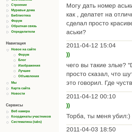
Могу дать номер аськ
Строение
Муравьи дома
как , делатет на отли
Библиотека
Форум
сделал просто красив
Обратная связь
аськи?
Определители
Навигация
2011-04-12 15:04
Новое на сайте
))
Форум
Блог
чего вы такие злые? "D
Изображения
Лучшее
просто сказал, что шу
Объявления
это говорил. Где чус
Мы
Карта сайта
Новости
2011-04-12 00:10
))
Сервисы
Веб камера
Торба, ты меня убил:)
Координаты участников
Систематика (tabs)
2011-04-03 18:50