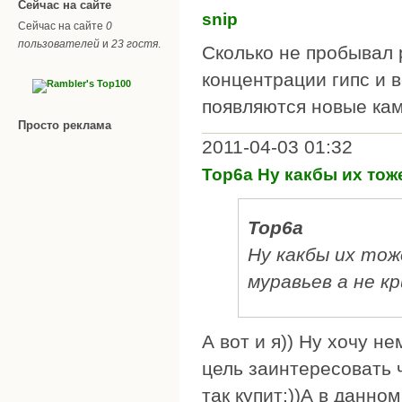
Сейчас на сайте
snip
Сейчас на сайте
0
пользователей
и
23 гостя
.
Сколько не пробывал р
концентрации гипс и в
появляются новые ка
Просто реклама
2011-04-03 01:32
Top6a Ну какбы их тож
Top6a
Ну какбы их тож
муравьев а не к
А вот и я)) Ну хочу н
цель заинтересовать ч
так купит:))А в данно