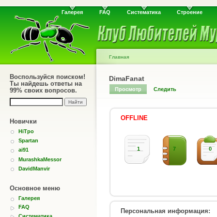
Галерея
FAQ
Систематика
Строение
Главная
Воспользуйся поиском!
DimaFanat
Ты найдешь ответы на
Просмотр
Следить
99% своих вопросов.
OFFLINE
Новички
HiTpo
Spartan
1
7
0
ai91
MurashkaMessor
DavidManvir
Основное меню
Галерея
FAQ
Персональная информация:
Систематика