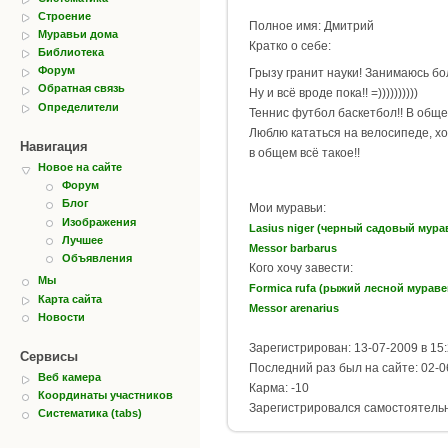
Строение
Полное имя: Дмитрий
Муравьи дома
Кратко о себе:
Библиотека
Форум
Грызу гранит науки! Занимаюсь б
Обратная связь
Ну и всё вроде пока!! =))))))))))
Определители
Теннис футбол баскетбол!! В общем
Люблю кататься на велосипеде, х
Навигация
в общем всё такое!!
Новое на сайте
Форум
Блог
Мои муравьи:
Изображения
Lasius niger (черный садовый мура
Лучшее
Messor barbarus
Объявления
Кого хочу завести:
Мы
Formica rufa (рыжий лесной мураве
Карта сайта
Messor arenarius
Новости
Зарегистрирован: 13-07-2009 в 15
Сервисы
Последний раз был на сайте: 02-0
Веб камера
Карма: -10
Координаты участников
Зарегистрировался самостоятель
Систематика (tabs)