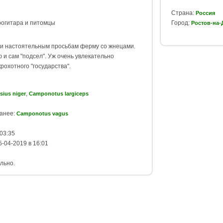
Страна:
Россия
рогитара и питомцы
Город:
Ростов-на-
 и настоятельным просьбам ферму со жнецами.
 и сам "подсел". Уж очень увлекательно
рохотного "государства".
,
sius niger
Camponotus largiceps
ранее:
Camponotus vagus
03:35
-04-2019 в 16:01
льно.