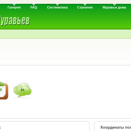
Галерея
FAQ
Систематика
Строение
Муравьи дома
0
84
:
Координаты пол