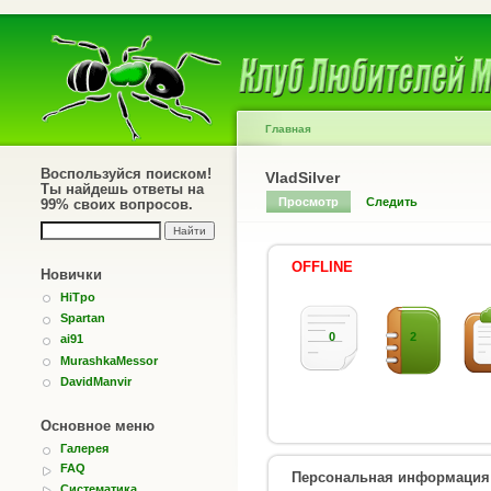
Главная
Воспользуйся поиском!
VladSilver
Ты найдешь ответы на
Просмотр
Следить
99% своих вопросов.
OFFLINE
Новички
HiTpo
Spartan
0
2
ai91
MurashkaMessor
DavidManvir
Основное меню
Галерея
FAQ
Персональная информация
Систематика