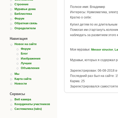
Строение
Полное имя: Владимир
Муравьи дома
Интересы: Нумизматика, элект
Библиотека
Кратко о себе:
Форум
Обратная связь
Купил детям по их длительным
Определители
Помогая им стартануть колонию
наблюдать за развитием этого к
Навигация
Новое на сайте
Форум
Мои муравьи:
,
Messor structor
La
Блог
Изображения
Муравьи, которых я содержал 
Лучшее
Объявления
Зарегистрирован: 06-08-2018 в 
Мы
Последний раз был на сайте: 15
Карта сайта
Карма: 25
Новости
Зарегистрировался самостояте
Сервисы
Веб камера
Координаты участников
Систематика (tabs)