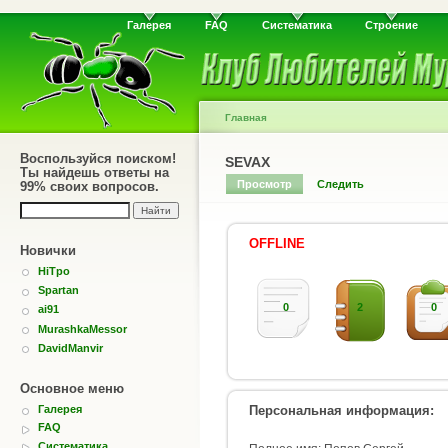
Галерея
FAQ
Систематика
Строение
Главная
Воспользуйся поиском!
SEVAX
Ты найдешь ответы на
Просмотр
Следить
99% своих вопросов.
OFFLINE
Новички
HiTpo
Spartan
0
2
0
ai91
MurashkaMessor
DavidManvir
Основное меню
Персональная информация:
Галерея
FAQ
Систематика