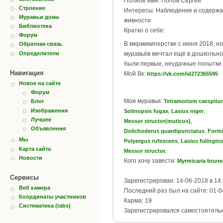
Полное имя: Попов Сергей
Строение
Интересы: Наблюдение и содержа
Муравьи дома
живности.
Библиотека
Кратко о себе:
Форум
В мирмикиперстве с июня 2018, но
Обратная связь
Определители
муравьёв мечтал ещё в дошкольном
были первые, неудачные попытки 
Навигация
Мой Вк:
https://vk.com/id272365595
Новое на сайте
Форум
Мои муравьи:
Tetramorium caespit
Блог
Изображения
,
,
Solinopsis fugax
Lasius niger
Лучшее
,
Messor structor(muticus)
Объявления
,
Dolichoderus quardipunctatus
Formi
Мы
,
Polyergus rufescens
Lasius fulingin
Карта сайта
Messor structor.
Новости
Кого хочу завести:
Myrmicaria brune
Сервисы
Зарегистрирован: 14-06-2018 в 14
Веб камера
Последний раз был на сайте: 01-0
Координаты участников
Карма: 19
Систематика (tabs)
Зарегистрировался самостоятель