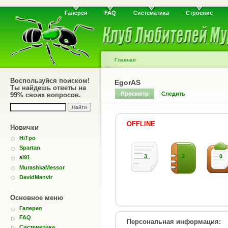
Галерея
FAQ
Систематика
Строение
Главная
Воспользуйся поиском!
EgorAS
Ты найдешь ответы на
Просмотр
Следить
99% своих вопросов.
OFFLINE
Новички
HiTpo
Spartan
3
2
0
ai91
MurashkaMessor
DavidManvir
Основное меню
Галерея
FAQ
Персональная информация:
Систематика