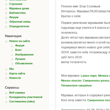
Строение
Полное имя: Егор Соловьев
Муравьи дома
Интересы: Муравьи,ПК,Ютуберст
Библиотека
Кратко о себе:
Форум
Обратная связь
Первое увлечение муравьями был
Определители
году,когда еще учился в 4 классе,и
получилось
Навигация
Долго читал про муравьев,смотрел
Новое на сайте
роликов,прочитал много статей на
Форум
подчеркнул много нового для себя)
Блог
ХОЧУ завести себе тетриков,жду 
Изображения
upD лето 2019
Лучшее
матка тетров есть
Объявления
Мы
Карта сайта
Мои муравьи:
,
Lasius niger
Mirmica 
Новости
,
,
Messor structor
Camponotus piceus
Tetramorium caespitum
Сервисы
Веб камера
Муравьи, которых я содержал ран
Координаты участников
Кого хочу завести:
Camponotus nico
Систематика (tabs)
Зарегистрирован: 04-06-2018 в 20