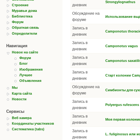
Strongylognathus
дневник
Строение
Муравьи дома
Обсуждение на
Библиотека
Использование выд
форуме
Форум
Обратная связь
Запись в
Camponotus thoracic
Определители
дневник
Запись в
Навигация
Camponotus vagus
дневник
Новое на сайте
Запись в
Форум
Camponotus saxatilis
дневник
Блог
Изображения
Запись в
Лучшее
Старт колонии Camp
дневник
Объявления
Обсуждение на
Мы
Симбионты для сух
форуме
Карта сайта
Новости
Запись в
Polyergus rufescens
дневник
Сервисы
Запись в
Веб камера
Моя первая колония
дневник
Координаты участников
Систематика (tabs)
Запись в
L. fuliginosus или 
дневник