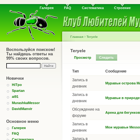
Галерея
FAQ
Систематика
Строение
›
Главная
Teryele
Воспользуйся поиском!
Teryele
Ты найдешь ответы на
Просмотр
Следить
99% своих вопросов.
Тип
Сообщение
Новички
Запись в
Муравьи острова М
HiTpo
дневник
Spartan
Запись в
ai91
Муравьи в природе
дневник
MurashkaMessor
DavidManvir
Обсуждение на
Арена для бегунков
форуме
Основное меню
Запись в
Мои муравьи Messor
Галерея
дневник
FAQ
Запись в
Систематика