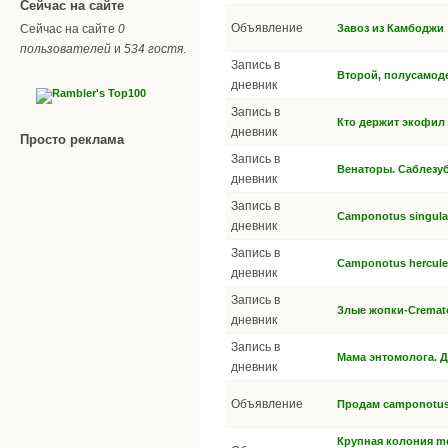
Сейчас на сайте
Объявление
Сейчас на сайте
0
Завоз из Камбоджи
пользователей
и
534 гостя
.
Запись в
Второй, полусамод
дневник
Запись в
Кто держит экофил 
дневник
Просто реклама
Запись в
Венаторы. Саблезу
дневник
Запись в
Camponotus singular
дневник
Запись в
Camponotus hercule
дневник
Запись в
Злые жопки-Crematog
дневник
Запись в
Мама энтомолога. Д
дневник
Объявление
Продам camponotus 
Крупная колония mess