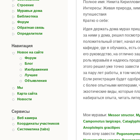
Полное имя: Никита Кириллови
Строение
Интересы: Живая природа, хими
Муравьи дома
путешествия
Библиотека
Кратко о себе:
Форум
Обратная связь
Идея держать дома мурах приш
Определители
за ними у дома, решил посмотр
положительный ответ, начал из
Навигация
кафедре, где я обучаюсь, есть
Новое на сайте
его руководство, на отлично 
Форум
роль муравьёв и надеюсь продо
Блог
этого решил уже точно завести 
Изображения
за пару лет работы, в том числ
Лучшее
Если регистрация будет одобре
Объявления
с более опытными кипперами, ч
Мы
экзотические виды, которые пла
Карта сайта
набираться опыта, читать лите
Новости
Сервисы
Мои муравьи:
,
Messor structor
My
Веб камера
,
Camponotus largiceps
Cataglyph
Координаты участников
Anoplolepis gracilipes
Систематика (tabs)
Кого хочу завести:
Pogonomyrme
,
Harpegnathos venator
Paraponera