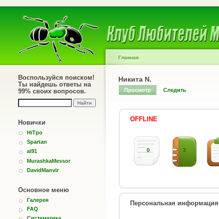
Главная
Воспользуйся поиском!
Никита N.
Ты найдешь ответы на
Просмотр
Следить
99% своих вопросов.
OFFLINE
Новички
HiTpo
Spartan
0
3
ai91
MurashkaMessor
DavidManvir
Основное меню
Галерея
Персональная информация
FAQ
Систематика