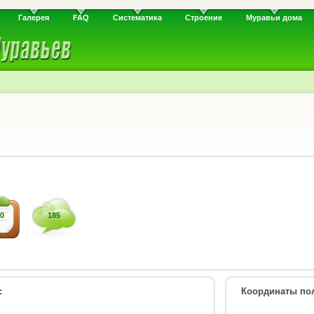
Галерея
FAQ
Систематика
Строение
Муравьи дома
0
185
:
Координаты пол