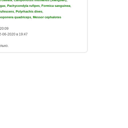
,
,
,
igas
Pachycondyla rufipes
Formica sanguinea
,
,
rufescens
Polyrhachis dives
,
noponera quadriceps
Messor cephalotes
20:09
-06-2020 в 19:47
льно.