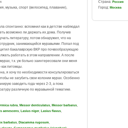
ч
Страна:
Россия
я, музыка, спорт (велосипед, плавание),
Город:
Москва
ла спонтанно: вспомнил как в детстве наблюдал
еть возможно ли держать их дома. Получив
учать литературу, потом обнаружил, что на
 сотрудник, занимающийся муравьями. Попал под
защитил бакалаврскую ВКР про почвообразующую
лжать работать в этом направлении. А после
мурах, т.к. уж больно заинтересовали они меня
е как питомцы.
на, я хочу по необходимости консультироваться
тобы не загубить свои колонии мурах. Особенно
нирую заводить года через 2-3, а пока
ратуру различную по муравьиной тематике.
,
,
,
rmica rubra
Messor denticulatus
Messor barbarus
,
,
,
is aenescens
Lasius niger
Lasius flavus
,
,
x barbatus
Diacamma rugosum
,
,
 clavata
Camponotus mutilarius (xiangban)