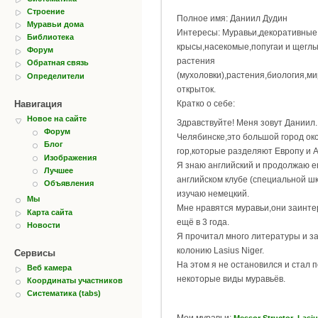
Строение
Полное имя: Даниил Дудин
Муравьи дома
Интересы: Муравьи,декоративные
Библиотека
крысы,насекомые,попугаи и щеглы
Форум
растения
Обратная связь
(мухоловки),растения,биология,м
Определители
открыток.
Навигация
Кратко о себе:
Новое на сайте
Здравствуйте! Меня зовут Даниил.
Форум
Челябинске,это большой город ок
Блог
гор,которые разделяют Европу и 
Изображения
Я знаю английский и продолжаю ег
Лучшее
английском клубе (специальной шк
Объявления
изучаю немецкий.
Мы
Мне нравятся муравьи,они заинт
Карта сайта
ещё в 3 года.
Новости
Я прочитал много литературы и з
колонию Lasius Niger.
Сервисы
На этом я не остановился и стал 
Веб камера
некоторые виды муравьёв.
Координаты участников
Систематика (tabs)
Мои муравьи:
,
Messor Structor
Lasiu