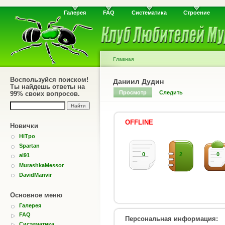
Галерея
FAQ
Систематика
Строение
Главная
Воспользуйся поиском!
Даниил Дудин
Ты найдешь ответы на
Просмотр
Следить
99% своих вопросов.
OFFLINE
Новички
HiTpo
Spartan
0
2
0
ai91
MurashkaMessor
DavidManvir
Основное меню
Галерея
FAQ
Персональная информация:
Систематика