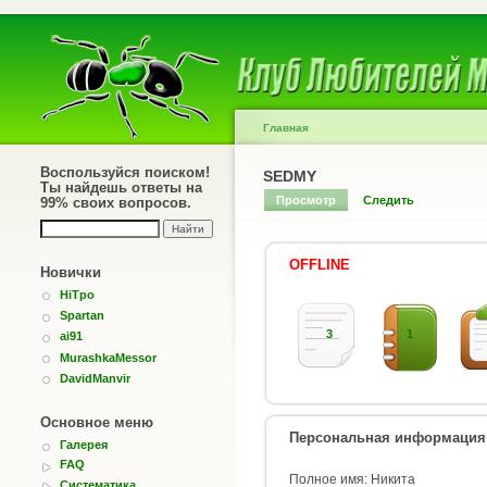
Главная
Воспользуйся поиском!
SEDMY
Ты найдешь ответы на
Просмотр
Следить
99% своих вопросов.
OFFLINE
Новички
HiTpo
Spartan
3
1
ai91
MurashkaMessor
DavidManvir
Основное меню
Персональная информация
Галерея
FAQ
Полное имя: Никита
Систематика