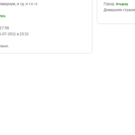
ариум, и тд. и т.п =)
Город:
Атырау
Домашняя страни
rbis
17:58
-07-2011 в 23:31
льно.