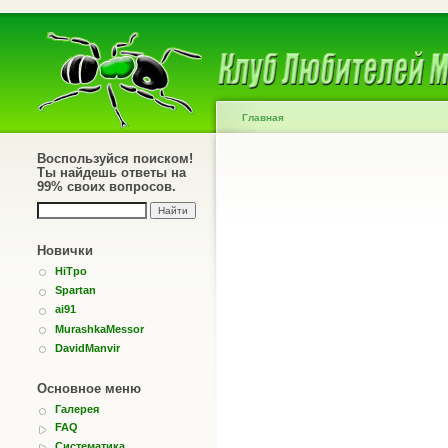
Главная
Воспользуйся поиском!
Ты найдешь ответы на
99% своих вопросов.
Новички
HiTpo
Spartan
ai91
MurashkaMessor
DavidManvir
Основное меню
Галерея
FAQ
Систематика