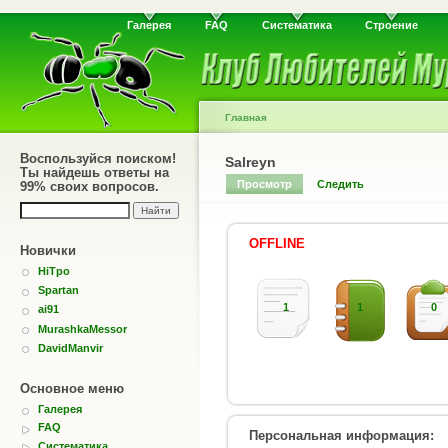
Галерея
FAQ
Систематика
Строение
Главная
Воспользуйся поиском!
Salreyn
Ты найдешь ответы на
Просмотр
Следить
99% своих вопросов.
OFFLINE
Новички
HiTpo
Spartan
1
1
0
ai91
MurashkaMessor
DavidManvir
Основное меню
Галерея
FAQ
Персональная информация:
Систематика