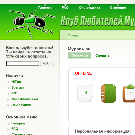
Галерея
FAQ
Систематика
Строение
Главная
Воспользуйся поиском!
Муравьюн
Ты найдешь ответы на
Просмотр
Следить
99% своих вопросов.
OFFLINE
Новички
HiTpo
Spartan
0
0
4
ai91
MurashkaMessor
DavidManvir
Основное меню
Галерея
FAQ
Персональная информация:
Систематика