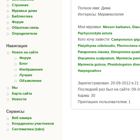
Строение
Полное имя: Дима
Муравьи дома
Интересы: Мирмекология
Библиотека
Форум
Мои муравьи:
,
Messor barbarus
Dia
Обратная связь
Pachycondyla astuta
Определители
Кого хочу завести:
Camponotus gig
Навигация
,
Platythyrea cribrinodis
Plectroctena 
,
Paraponera clavata
Dinoponera quad
Новое на сайте
,
Форум
Diacamma scalpratum
Myrmecia pav
Блог
,
Myrmecia gulosa
Pheidologeton dive
Изображения
Harpegnathos
Лучшее
Объявления
Зарегистрирован: 20-09-2012 в 21
Мы
Последний раз был на сайте: 09-1
Карта сайта
Карма: 30
Новости
Приглашен пользователем: 1
Сервисы
Веб камера
Координаты участников
Систематика (tabs)