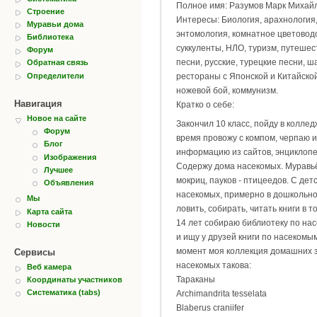
Полное имя: Разумов Марк Михай
Строение
Интересы: Биология, арахнология
Муравьи дома
энтомология, комнатное цветоводс
Библиотека
суккуленты, НЛО, туризм, путеше
Форум
песни, русские, турецкие песни, ш
Обратная связь
Определители
рестораны с Японской и Китайской
ножевой бой, коммунизм.
Навигация
Кратко о себе:
Новое на сайте
Закончил 10 класс, пойду в коллед
Форум
время провожу с компом, черпаю 
Блог
информацию из сайтов, энциклопед
Изображения
Содержу дома насекомых. Муравьё
Лучшее
мокриц, пауков - птицеедов. С де
Объявления
насекомых, примерно в дошкольно
Мы
ловить, собирать, читать книги в т
Карта сайта
14 лет собираю библиотеку по на
Новости
и ищу у друзей книги по насекомы
момент моя коллекция домашних 
Сервисы
насекомых такова:
Веб камера
Тараканы
Координаты участников
Систематика (tabs)
Archimandrita tesselata
Blaberus craniifer