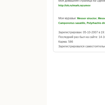
Моя домашняя страница на Однок
http://ok.ru/mark.razumov
Мои муравьи:
,
Messor structor
Messo
,
Camponotus saxatilis
Polyrhachis di
Зарегистрирован: 05-10-2007 в 19
Последний раз был на сайте: 14-1
Карма: 586
Зарегистрировался самостоятель