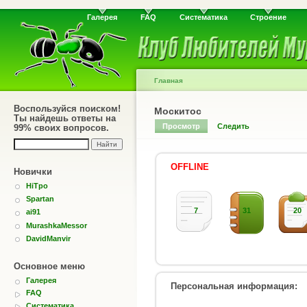
Галерея
FAQ
Систематика
Строение
Главная
Воспользуйся поиском!
Москитос
Ты найдешь ответы на
Просмотр
Следить
99% своих вопросов.
OFFLINE
Новички
HiTpo
Spartan
7
31
20
ai91
MurashkaMessor
DavidManvir
Основное меню
Галерея
Персональная информация:
FAQ
Систематика