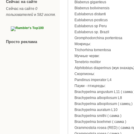
Сейчас на сайте
Blaberus giganteus
Blaberus bolivinensis
Сейчас на сайте
0
Eublaberus distanti
пользователей
и
582 гостя
.
Eublaberus posticus
Eublaberus sp Peru
Eublaberus sp. Brazil
Gromphodorchina portentosa
Просто реклама
Мокрицы:
Trichorhina tomentosa
Мучные черви:
Tenebrio molitor
Alphitobius diaperinus (жук знахарь
Скорпионы:
Pandinus imperator L4
Пауки - птицееды:
Brachypelma angustum L11 ( самка 
Brachypelma albopilosum L8
Brachypelma albopilosum ( самец )
Brachypelma auratum L10
Brachypelma smithi ( самка )
Brachypelma boehmei ( самка )
Grammostola rosea (RED) ( самка 
Grammostola rosea ( самка )