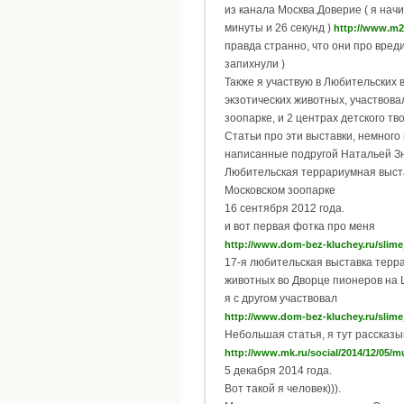
из канала Москва.Доверие ( я начи
минуты и 26 секунд )
http://www.m2
правда странно, что они про вред
запихнули )
Также я участвую в Любительских 
экзотических животных, участвова
зоопарке, и 2 центрах детского тв
Статьи про эти выставки, немного
написанные подругой Натальей З
Любительская террариумная выст
Московском зоопарке
16 сентября 2012 года.
и вот первая фотка про меня
http://www.dom-bez-kluchey.ru/slime_scales_and_
17-я любительская выставка тер
животных во Дворце пионеров на 
я с другом участвовал
http://www.dom-bez-kluchey.ru/slime_scales_and_chi
Небольшая статья, я тут рассказы
http://www.mk.ru/social/2014/12/05/mu
5 декабря 2014 года.
Вот такой я человек))).