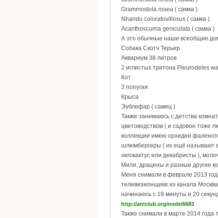
Grammostola rosea ( самка )
Nhandu coloratovillosus ( самка )
Acanthoscurria geniculata ( самка )
А это обычные наши всеобщие до
Собака Скотч Терьер
Аквариум 38 литров
2 иглистых тритона Pleurodeles wal
Кот
3 попугая
Крыса
Эублефар ( самец )
Также занимаюсь с детства комна
цветоводством ( и садовое тоже лю
коллекции имею орхидеи фаленоп
шлюмбергеры ( их ещё называют 
зигокактус или декабристы ), мол
Миля, драцены и разные другие к
Меня снимали в феврале 2013 год
телевизионщики из канала Москва
начинаюсь с 19 минуты и 20 секунд
http://antclub.org/node/6683
Также снимали в марте 2014 года