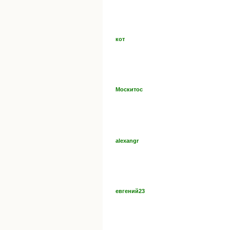
кот
Москитос
alexangr
евгений23