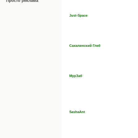
Просто реклама
Just-Space
Сахалинский Глеб
МурЗаб
SashaAnt