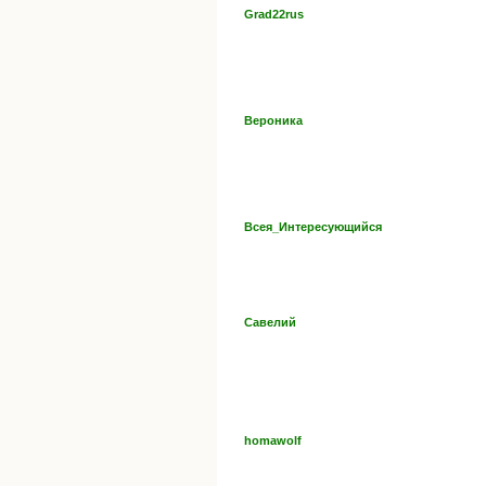
Grad22rus
Вероника
Всея_Интересующийся
Савелий
homawolf