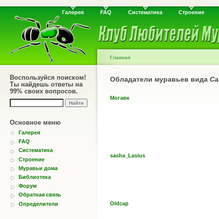
Галерея
FAQ
Систематика
Строение
Главная
Воспользуйся поиском!
Обладатели муравьев вида
Ca
Ты найдешь ответы на
99% своих вопросов.
Могавк
Основное меню
Галерея
FAQ
Систематика
sasha_Lasius
Строение
Муравьи дома
Библиотека
Форум
Обратная связь
Oldcap
Определители