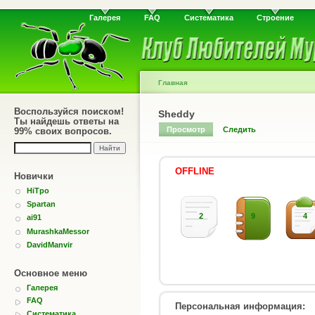
Галерея
FAQ
Систематика
Строение
Главная
Воспользуйся поиском!
Sheddy
Ты найдешь ответы на
Просмотр
Следить
99% своих вопросов.
OFFLINE
Новички
HiTpo
Spartan
2
9
4
ai91
MurashkaMessor
DavidManvir
Основное меню
Галерея
FAQ
Персональная информация:
Систематика