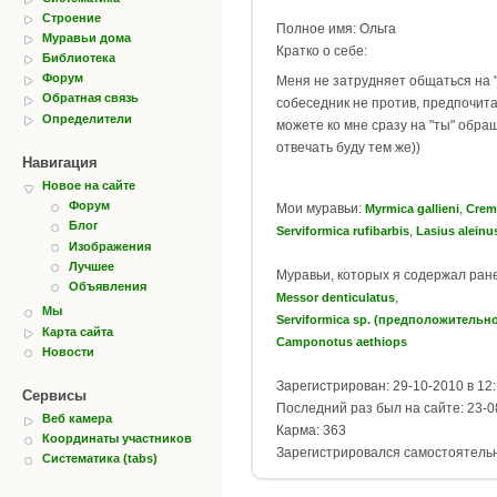
Строение
Полное имя: Ольга
Муравьи дома
Кратко о себе:
Библиотека
Форум
Меня не затрудняет общаться на "
Обратная связь
собеседник не против, предпочита
Определители
можете ко мне сразу на "ты" обра
отвечать буду тем же))
Навигация
Новое на сайте
Форум
Мои муравьи:
,
Myrmica gallieni
Crem
Блог
,
Serviformica rufibarbis
Lasius aleinu
Изображения
Лучшее
Муравьи, которых я содержал ран
Объявления
,
Messor denticulatus
Мы
Serviformica sp. (предположительно
Карта сайта
Camponotus aethiops
Новости
Зарегистрирован: 29-10-2010 в 12
Сервисы
Последний раз был на сайте: 23-0
Веб камера
Карма: 363
Координаты участников
Зарегистрировался самостоятель
Систематика (tabs)