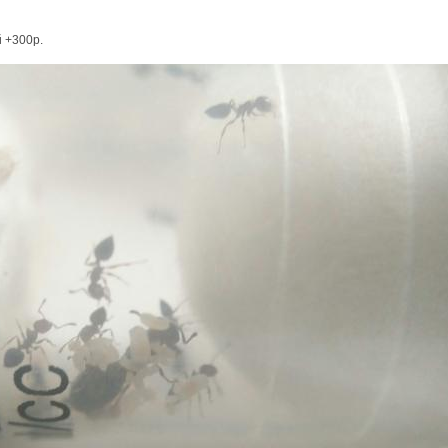
й +300р.