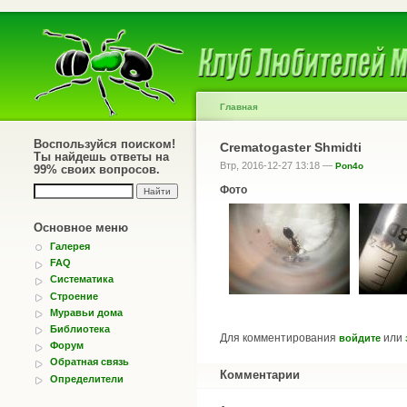
Главная
Воспользуйся поиском!
Crematogaster Shmidti
Ты найдешь ответы на
Втр, 2016-12-27 13:18 —
Pon4o
99% своих вопросов.
Фото
Основное меню
Галерея
FAQ
Систематика
Строение
Муравьи дома
Библиотека
Для комментирования
или
войдите
Форум
Обратная связь
Комментарии
Определители