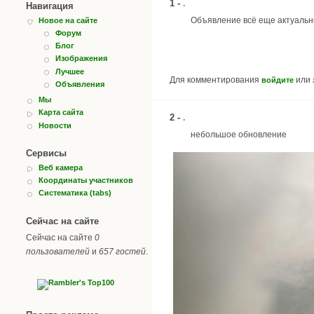
1 -
.
Навигация
Объявление всё еще актуально.
Новое на сайте
Форум
Блог
Изображения
Лучшее
Для комментирования
или
войдите
Объявления
Мы
Карта сайта
2 -
.
Новости
небольшое обновление
Сервисы
Веб камера
Координаты участников
Систематика (tabs)
Сейчас на сайте
Сейчас на сайте
0
пользователей
и
657 гостей
.