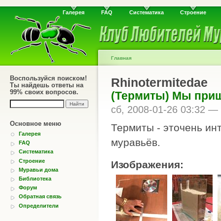
Галерея
FAQ
Систематика
Строение
Главная
Воспользуйся поиском!
Rhinotermitedae
Ты найдешь ответы на
99% своих вопросов.
(Термиты) Мы приш
сб, 2008-01-26 03:32 —
Основное меню
Термиты - эточень ин
Галерея
муравьёв.
FAQ
Систематика
Строение
Изображения:
Муравьи дома
Библиотека
Форум
Обратная связь
Определители