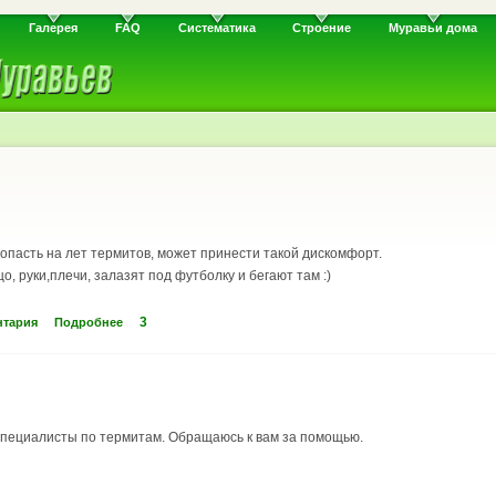
Галерея
FAQ
Систематика
Строение
Муравьи дома
попасть на лет термитов, может принести такой дискомфорт.
, руки,плечи, залазят под футболку и бегают там :)
3
нтария
Подробнее
а специалисты по термитам. Обращаюсь к вам за помощью.