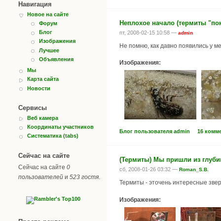
Навигация
Новое на сайте
Неплохое начало (термиты "пон
Форум
Блог
пт, 2008-02-15 10:58 —
admin
Изображения
Не помню, как давно появились у ме
Лучшее
Объявления
Изображения:
Мы
Карта сайта
Новости
Сервисы
Веб камера
Координаты участников
Блог пользователя admin
16 комм
Систематика (tabs)
Сейчас на сайте
(Термиты) Мы пришли из глуби
Сейчас на сайте
0
сб, 2008-01-26 03:32 —
Roman_S.B.
пользователей
и
523 гостя
.
Термиты - эточень интересные звер
Изображения: