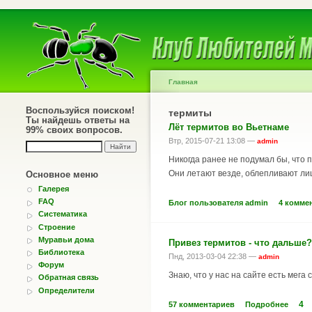
Главная
Воспользуйся поиском!
термиты
Ты найдешь ответы на
Лёт термитов во Вьетнаме
99% своих вопросов.
Втр, 2015-07-21 13:08 —
admin
Никогда ранее не подумал бы, что 
Они летают везде, облепливают лицо
Основное меню
Галерея
FAQ
Блог пользователя admin
4 комме
Систематика
Строение
Муравьи дома
Привез термитов - что дальше?
Библиотека
Пнд, 2013-03-04 22:38 —
admin
Форум
Знаю, что у нас на сайте есть мег
Обратная связь
Определители
4
57 комментариев
Подробнее