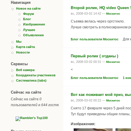
Навигация
Второй ролик, HQ video Queen 
Новое на сайте
вс, 2008-03-02 14:42 —
Москитос
Форум
Блог
Съемка велась через оргстекло.
Изображения
Лучше смотреть в полноэкранном р
Лучшее
Объявления
Для 
Блог пользователя Москитос
Мы
Карта сайта
Новости
Первый ролик ( отданы )
вс, 2008-03-02 00:31 —
Москитос
Сервисы
<
Веб камера
Координаты участников
Блог пользователя Москитос
1 ко
Систематика (tabs)
Сейчас на сайте
Вот как поживает мой приз, вы
Сейчас на сайте
0
вс, 2008-03-02 00:22 —
Москитос
пользователей
и
644 гостя
.
Снято 17 февраля через 5 дней пос
Тут будут приведены общие планы, 
Изображения: