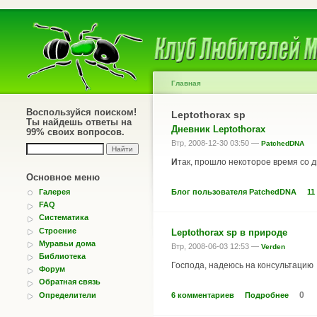
Главная
Воспользуйся поиском!
Leptothorax sp
Ты найдешь ответы на
Дневник Leptothorax
99% своих вопросов.
Втр, 2008-12-30 03:50 —
PatchedDNA
И
так, прошло некоторое время со д
Основное меню
Блог пользователя PatchedDNA
11
Галерея
FAQ
Систематика
Строение
Leptothorax sp в природе
Муравьи дома
Втр, 2008-06-03 12:53 —
Verden
Библиотека
Господа, надеюсь на консультацию
Форум
Обратная связь
0
Определители
6 комментариев
Подробнее