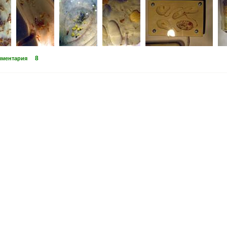
8
мментария