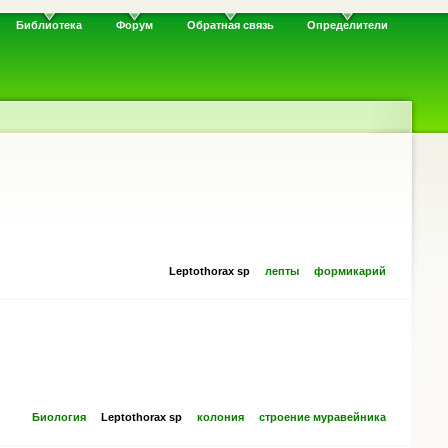
Библиотека
Форум
Обратная связь
Определители
Leptothorax sp
лепты
формикарий
Биология
Leptothorax sp
колония
строение муравейника