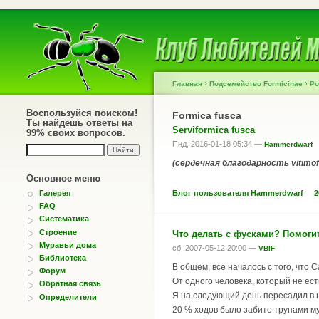
›
›
Главная
Подсемейство Formicinae
Ро
Воспользуйся поиском!
Formica fusca
Ты найдешь ответы на
Serviformica fusca
99% своих вопросов.
Пнд, 2016-01-18 05:34 —
Hammerdwarf
(сердечная благодарность vitimof
Основное меню
Блог пользователя Hammerdwarf
2
Галерея
FAQ
Систематика
Строение
Что делать с фусками? Помоги
Муравьи дома
сб, 2007-05-12 20:00 —
VBIF
Библиотека
В общем, все началось с того, что 
Форум
От одного человека, который не ес
Обратная связь
Я на следующий день пересадил в но
Определители
20 % ходов было забито трупами мур