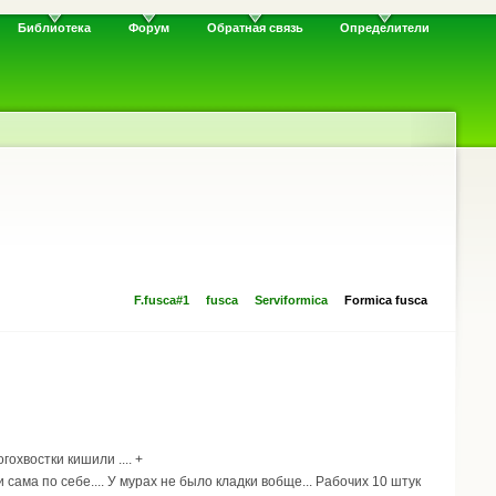
Библиотека
Форум
Обратная связь
Определители
F.fusca#1
fusca
Serviformica
Formica fusca
охвостки кишили .... +
ама по себе.... У мурах не было кладки вобще... Рабочих 10 штук