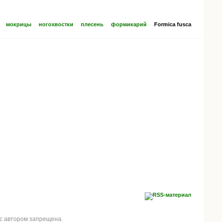
мокрицы
ногохвостки
плесень
формикарий
Formica fusca
 с автором запрещена.