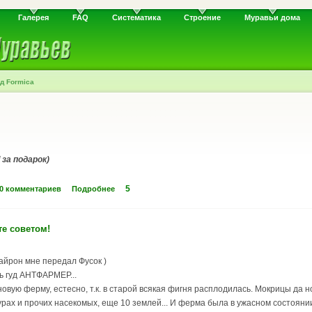
Галерея
FAQ
Систематика
Строение
Муравьи дома
д Formica
 за подарок)
5
0 комментариев
Подробнее
те советом!
Сайрон мне передал Фусок )
ть гуд АНТФАРМЕР...
вую ферму, естесно, т.к. в старой всякая фигня расплодилась. Мокрицы да ног
ах и прочих насекомых, еще 10 землей... И ферма была в ужасном состоянии с