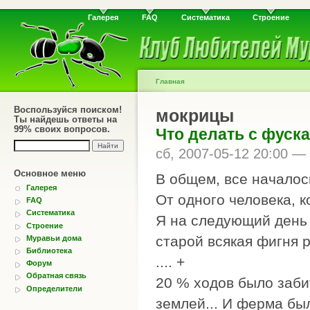
Галерея
FAQ
Систематика
Строение
Главная
Воспользуйся поиском!
мокрицы
Ты найдешь ответы на
99% своих вопросов.
Что делать с фуск
сб, 2007-05-12 20:00 —
Основное меню
В общем, все началось
Галерея
От одного человека, 
FAQ
Систематика
Я на следующий день п
Строение
старой всякая фигня 
Муравьи дома
Библиотека
.... +
Форум
Обратная связь
20 % ходов было заби
Определители
землей... И ферма был