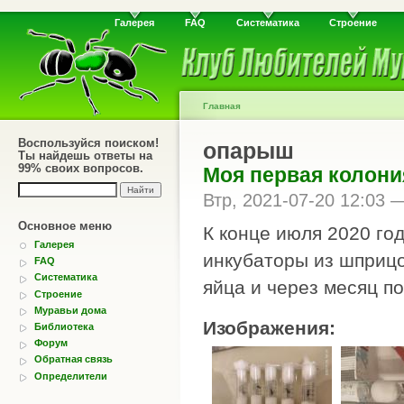
Галерея
FAQ
Систематика
Строение
Главная
Воспользуйся поиском!
опарыш
Ты найдешь ответы на
99% своих вопросов.
Моя первая колони
Втр, 2021-07-20 12:03
Основное меню
К конце июля 2020 год
Галерея
инкубаторы из шприц
FAQ
Систематика
яйца и через месяц п
Строение
Муравьи дома
Изображения:
Библиотека
Форум
Обратная связь
Определители