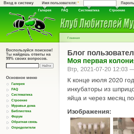
Вход в систему
Имя пользователя:
*
Парол
Галерея
FAQ
Систематика
Строение
Главная
Воспользуйся поиском!
Блог пользовател
Ты найдешь ответы на
99% своих вопросов.
Моя первая колони
Втр, 2021-07-20 12:03
Основное меню
К конце июля 2020 год
Галерея
инкубаторы из шприц
FAQ
Систематика
яйца и через месяц п
Строение
Муравьи дома
Изображения:
Библиотека
Форум
Обратная связь
Определители