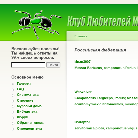
Главная
Воспользуйся поиском!
Российская федерация
Ты найдешь ответы на
99% своих вопросов.
Иван3007
,
,
Messor Barbarus
camponotus Parius
Основное меню
Галерея
FAQ
Werwolver
Систематика
,
Camponotus Largiceps
Parius; Messo
Строение
,
acantomyrmex glabfomorales
mironop
Муравьи дома
Библиотека
Форум
Oviraptor
Обратная связь
,
serviformica picea
camponotus vagus
Определители