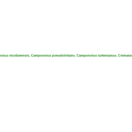
,
,
,
otus nicobarensis
Camponotus pseudoirritans
Camponotus turkestanus
Crematog