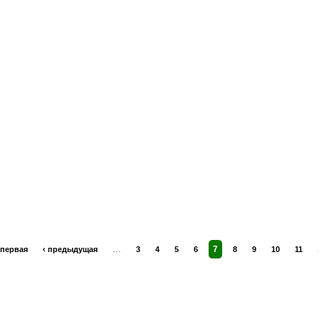
…
7
 первая
‹ предыдущая
3
4
5
6
8
9
10
11