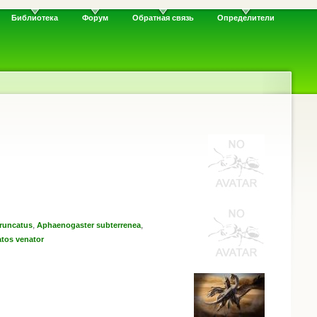
Библиотека
Форум
Обратная связь
Определители
,
,
runcatus
Aphaenogaster subterrenea
tos venator