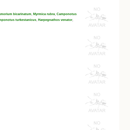
,
,
amorium bicarinatum
Myrmica rubra
Camponotus
,
,
ponotus turkestanicus
Harpegnathos venator