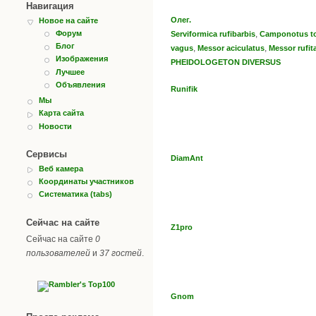
Навигация
Олег.
Новое на сайте
,
Форум
Serviformica rufibarbis
Camponotus to
Блог
,
,
vagus
Messor aciculatus
Messor rufit
Изображения
PHEIDOLOGETON DIVERSUS
Лучшее
Объявления
Runifik
Мы
Карта сайта
Новости
Сервисы
DiamAnt
Веб камера
Координаты участников
Систематика (tabs)
Сейчас на сайте
Z1pro
Сейчас на сайте
0
пользователей
и
37 гостей
.
Gnom