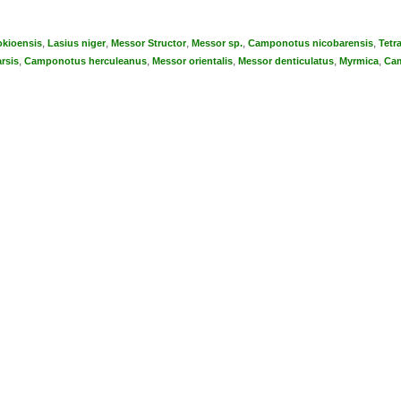
,
,
,
,
,
kioensis
Lasius niger
Messor Structor
Messor sp.
Camponotus nicobarensis
Tetr
,
,
,
,
,
arsis
Camponotus herculeanus
Messor orientalis
Messor denticulatus
Myrmica
Cam