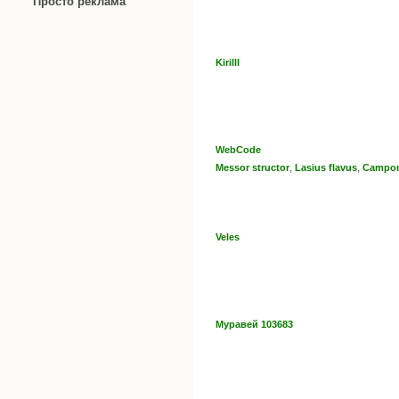
Просто реклама
Kirilll
WebCode
,
,
Messor structor
Lasius flavus
Campon
Veles
Муравей 103683