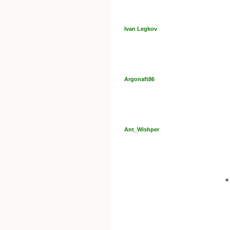
Ivan Legkov
Argonaft86
Ant_Wishper
«