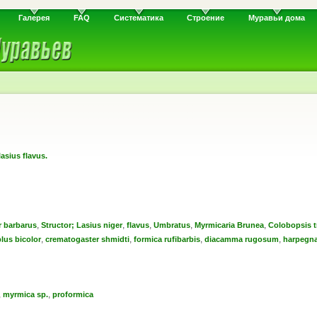
Галерея
FAQ
Систематика
Строение
Муравьи дома
lasius flavus.
,
,
,
,
,
r barbarus
Structor; Lasius niger
flavus
Umbratus
Myrmicaria Brunea
Colobopsis t
,
,
,
,
lus bicolor
crematogaster shmidti
formica rufibarbis
diacamma rugosum
harpegna
,
,
myrmica sp.
proformica