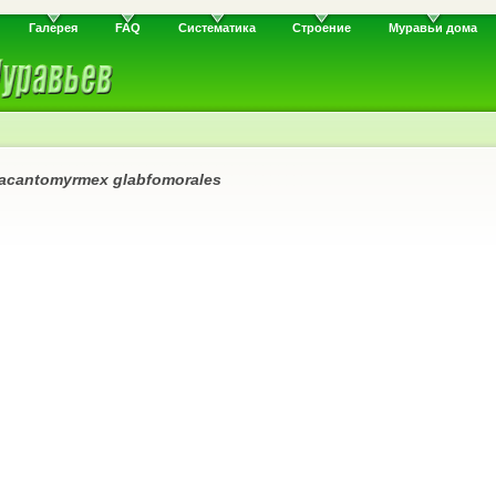
Галерея
FAQ
Систематика
Строение
Муравьи дома
acantomyrmex glabfomorales