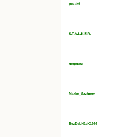
pezak6
S.T.A.L.K.E.R.
ледокол
Maxim_Sazhnev
BezDeLN1cK1986