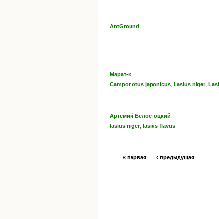
AntGround
Марат-к
,
,
Camponotus japonicus
Lasius niger
Lasi
Артемий Белостоцкий
,
lasius niger
lasius flavus
…
« первая
‹ предыдущая