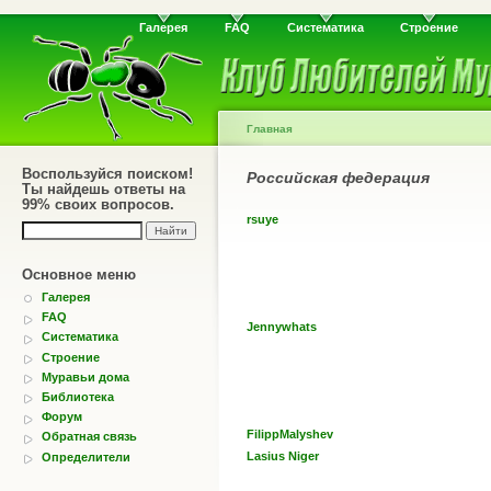
Галерея
FAQ
Систематика
Строение
Главная
Воспользуйся поиском!
Российская федерация
Ты найдешь ответы на
99% своих вопросов.
rsuye
Основное меню
Галерея
FAQ
Jennywhats
Систематика
Строение
Муравьи дома
Библиотека
Форум
FilippMalyshev
Обратная связь
Lasius Niger
Определители