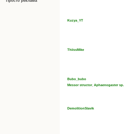
Просто реклама
Kuzya_YT
ThiissMike
Bubo_bubo
,
Messor structor
Aphaenogaster sp.
DemolitionSlavik