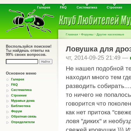
Галерея
FAQ
Систематика
Строение
›
›
Главная
Форумы
Другие насекомые
Воспользуйся поиском!
Ловушка для дро
Ты найдешь ответы на
99% своих вопросов.
чт, 2014-09-25 21:49 —
Не нашел подобной т
Основное меню
находил много тем гд
Галерея
разводить собирать...
FAQ
Систематика
то ничего не попалос
Строение
Муравьи дома
говорится что поколе
Библиотека
как нет притока "свеж
Форум
Обратная связь
ловя "диких" и необу
Определители
свежей кровушки ))) 