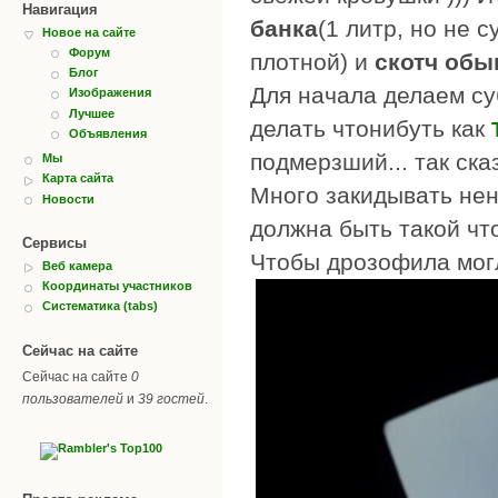
Навигация
банка
(1 литр, но не с
Новое на сайте
Форум
плотной) и
скотч об
Блог
Для начала делаем су
Изображения
Лучшее
делать чтонибуть как
Объявления
подмерзший... так ска
Мы
Карта сайта
Много закидывать нен
Новости
должна быть такой чт
Сервисы
Чтобы дрозофила мог
Веб камера
Координаты участников
Систематика (tabs)
Сейчас на сайте
Сейчас на сайте
0
пользователей
и
39 гостей
.