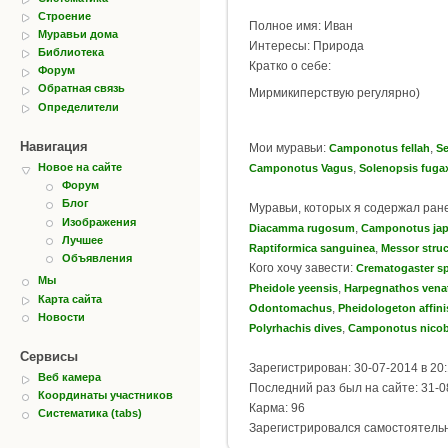
Строение
Полное имя: Иван
Муравьи дома
Интересы: Природа
Библиотека
Кратко о себе:
Форум
Обратная связь
Мирмикиперствую регулярно)
Определители
Навигация
Мои муравьи:
,
Camponotus fellah
Se
,
Новое на сайте
Camponotus Vagus
Solenopsis fuga
Форум
Блог
Муравьи, которых я содержал ран
Изображения
,
Diacamma rugosum
Camponotus jap
Лучшее
,
Raptiformica sanguinea
Messor struc
Объявления
Кого хочу завести:
Crematogaster sp
Мы
,
Pheidole yeensis
Harpegnathos vena
Карта сайта
,
Odontomachus
Pheidologeton affini
Новости
,
Polyrhachis dives
Camponotus nicob
Сервисы
Зарегистрирован: 30-07-2014 в 20
Веб камера
Последний раз был на сайте: 31-0
Координаты участников
Карма: 96
Систематика (tabs)
Зарегистрировался самостоятель