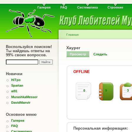
Галерея
FAQ
Систематика
Строение
Главная
Воспользуйся поиском!
Xayper
Ты найдешь ответы на
Просмотр
Следить
99% своих вопросов.
OFFLINE
Новички
HiTpo
Spartan
0
9
3
ai91
MurashkaMessor
DavidManvir
Основное меню
Галерея
FAQ
Персональная информация:
Систематика