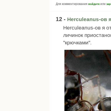
Для комментирования
или
войдите
зар
12 -
Herculeanus-ов 
Herculeanus-ов я о
личинок приостано
"крючками".