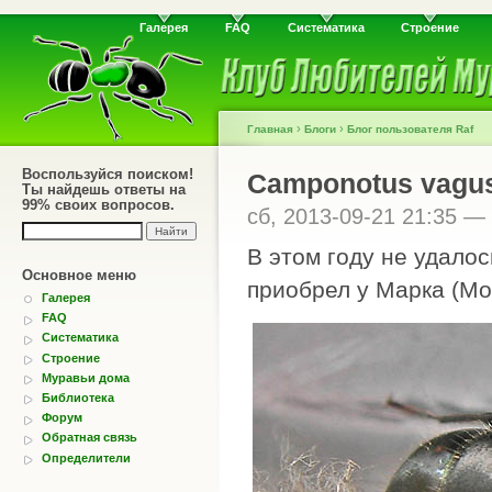
Галерея
FAQ
Систематика
Строение
›
›
Главная
Блоги
Блог пользователя Raf
Воспользуйся поиском!
Camponotus vagu
Ты найдешь ответы на
99% своих вопросов.
сб, 2013-09-21 21:35 —
В этом году не удалос
Основное меню
приобрел у Марка (Мо
Галерея
FAQ
Систематика
Строение
Муравьи дома
Библиотека
Форум
Обратная связь
Определители