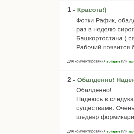
1 -
Красота!)
Фотки Рафик, обалд
раз в неделю сироп
Башкортостана ( с
Рабочий появится б
Для комментирования
или
войдите
зар
2 -
Обалденно! Наде
Обалденно!
Надеюсь в следую
существами. Очень
шедевр формикарио
Для комментирования
или
войдите
зар