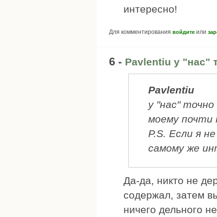
интересно!
Для комментирования
или
войдите
зар
6 -
Pavlentiu у "нас" 
Pavlentiu
у "нас" точно
моему почти 
P.S. Если я н
самому же ин
Да-да, никто не де
содержал, затем в
ничего дельного н