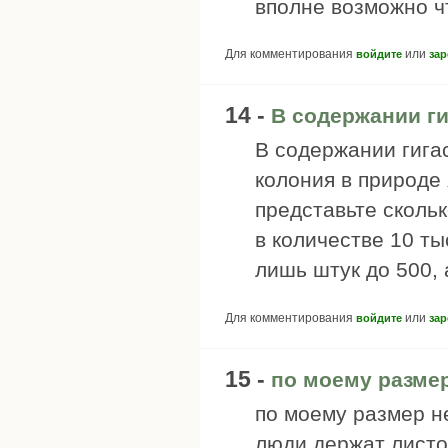
вполне возможно ч
Для комментирования
или
войдите
зар
14 -
В содержании г
В содержании гига
колония в природе
представьте скольк
в количестве 10 т
лишь штук до 500, 
Для комментирования
или
войдите
зар
15 -
по моему разме
по моему размер н
люди держат листо