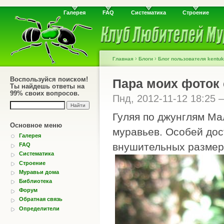
Галерея
FAQ
Систематика
Строение
›
›
Главная
Блоги
Блог пользователя kentuk
Воспользуйся поиском!
Пара моих фоток 
Ты найдешь ответы на
99% своих вопросов.
Пнд, 2012-11-12 18:25
Гуляя по джунглям Ма
Основное меню
муравьев. Особей дос
Галерея
внушительных размер
FAQ
Систематика
Строение
Муравьи дома
Библиотека
Форум
Обратная связь
Определители