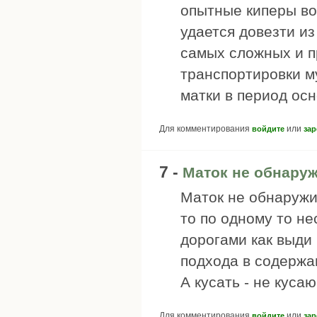
опытные киперы воо
удается довезти из
самых сложных и п
транспортировки м
матки в период осн
Для комментирования
или
войдите
зар
7 -
Маток не обнаруж
Маток не обнаружи
то по одному то не
дорогами как выди
подхода в содержа
А кусать - не куса
Для комментирования
или
войдите
зар