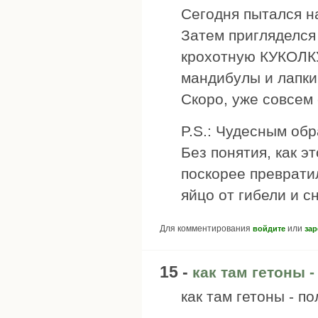
Сегодня пытался на
Затем пригляделся
крохотную КУКОЛКУ
мандибулы и лапки
Скоро, уже совсем 
P.S.: Чудесным обр
Без понятия, как э
поскорее преврати
яйцо от гибели и с
Для комментирования
или
войдите
зар
15 -
как там гетоны 
как там гетоны - п