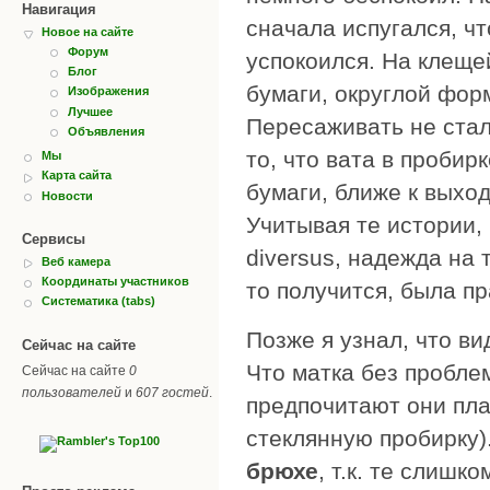
Навигация
сначала испугался, чт
Новое на сайте
Форум
успокоился. На клеще
Блог
бумаги, округлой фор
Изображения
Лучшее
Пересаживать не стал
Объявления
то, что вата в пробир
Мы
Карта сайта
бумаги, ближе к выход
Новости
Учитывая те истории,
Сервисы
diversus, надежда на 
Веб камера
Координаты участников
то получится, была пр
Систематика (tabs)
Позже я узнал, что ви
Сейчас на сайте
Что матка без пробле
Сейчас на сайте
0
пользователей
и
607 гостей
.
предпочитают они пла
стеклянную пробирку)
брюхе
, т.к. те слишк