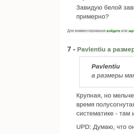
Завидую белой зави
примерно?
Для комментирования
или
войдите
зар
7 -
Pavlentiu а разм
Pavlentiu
а размеры ма
Крупная, но мельче
время полусогнутая
систематике - там
UPD: Думаю, что о