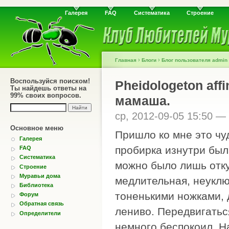
Галерея
FAQ
Систематика
Строение
›
›
Главная
Блоги
Блог пользователя admin
Воспользуйся поиском!
Pheidologeton aff
Ты найдешь ответы на
99% своих вопросов.
мамаша.
ср, 2012-09-05 15:50 —
Основное меню
Пришло ко мне это чу
Галерея
пробирка изнутри был
FAQ
Систематика
можно было лишь отку
Строение
Муравьи дома
медлительная, неуклю
Библиотека
тоненькими ножками, 
Форум
Обратная связь
лениво. Передвигатьс
Определители
немного беспокоил. Н