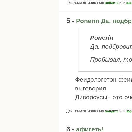
Для комментирования
или
войдите
зар
5 -
Ponerin Да, подб
Ponerin
Да, подброси
Пробывал, то
Феидологетон феид
выговорил.
Диверсусы - это о
Для комментирования
или
войдите
зар
6 -
афигеть!