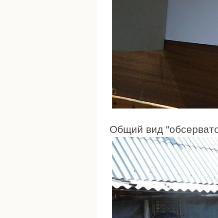
Общий вид "обсервато