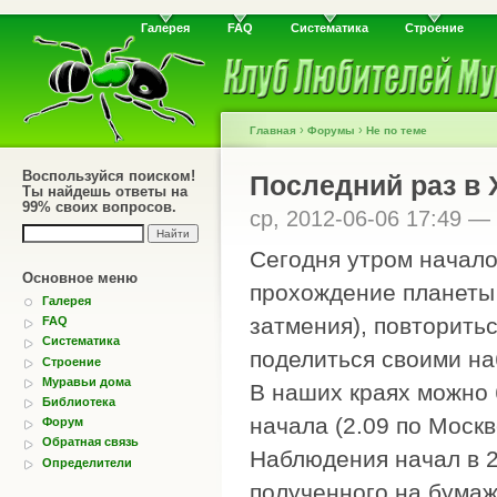
Галерея
FAQ
Систематика
Строение
›
›
Главная
Форумы
Не по теме
Воспользуйся поиском!
Последний раз в X
Ты найдешь ответы на
99% своих вопросов.
ср, 2012-06-06 17:49 —
Сегодня утром начало
Основное меню
прохождение планеты 
Галерея
затмения), повторитьс
FAQ
Систематика
поделиться своими н
Строение
Муравьи дома
В наших краях можно 
Библиотека
начала (2.09 по Москв
Форум
Обратная связь
Наблюдения начал в 2
Определители
полученного на бумаж