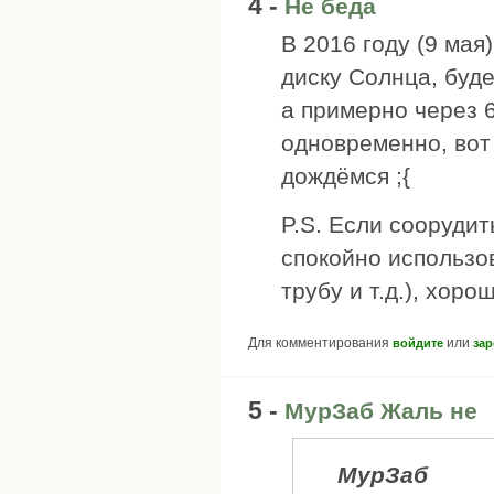
4 -
Не беда
В 2016 году (9 мая
диску Солнца, буде
а примерно через 
одновременно, вот 
дождёмся ;{
P.S. Если сооруди
спокойно использо
трубу и т.д.), хоро
Для комментирования
или
войдите
зар
5 -
МурЗаб Жаль не
МурЗаб