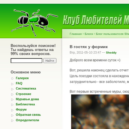
›
›
Главная
Блоги
Блог пользователя Sh
Воспользуйся поиском!
В гостях у формик
Ты найдешь ответы на
Втр, 2011-05-10 23:47 —
Sheddy
99% своих вопросов.
Доброго всем времени суток =)
Вот, решила наконец сделать отчет 
Основное меню
Цель поездки состояла в нахождени
Галерея
затруднительно - все заболотило, м
FAQ
Систематика
Вот первые встреченные муры, скоре
Строение
Муравьи дома
Библиотека
Форум
Обратная связь
Определители