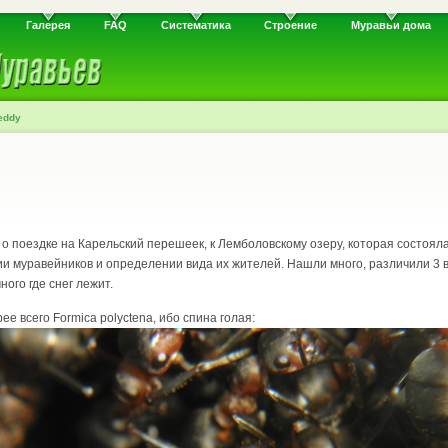
Галерея
FAQ
Систематика
Строение
Муравьи дома
eddy
о поездке на Карельский перешеек, к Лемболовскому озеру, которая состоялас
и муравейников и определении вида их жителей. Нашли много, различили 3 ви
ного где снег лежит.
е всего Formica polyctena, ибо спина голая: