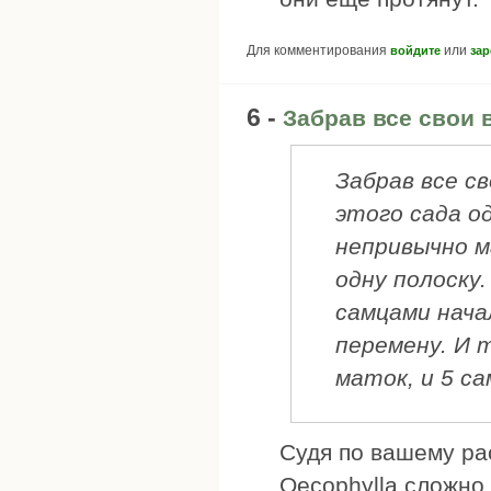
Для комментирования
или
войдите
зар
6 -
Забрав все свои 
Забрав все св
этого сада о
непривычно м
одну полоску
самцами нача
перемену. И т
маток, и 5 са
Судя по вашему ра
Oecophylla сложно 