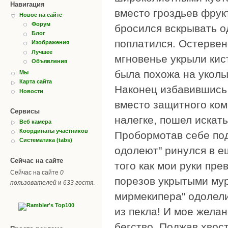
Навигация
вместо гроздьев фрук
Новое на сайте
Форум
бросился вскрывать од
Блог
поплатился. Остервен
Изображения
Лучшее
мгновенье укрыли кис
Объявления
была похожа на уколы
Мы
Карта сайта
Наконец избавившись о
Новости
вместо защитного комб
Сервисы
налегке, пошел искать
Веб камера
Координаты участников
Пробормотав себе под
Систематика (tabs)
одолеют" ринулся в ещ
Сейчас на сайте
того как мои руки пре
Сейчас на сайте
0
порезов укрытыми мур
пользователей
и
633 гостя
.
мирмекипера" одолели
из пекла! И мое жела
бегство. Поджав хвост