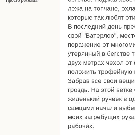
Просто реклама
лежа на топчане, охл
которые так любят эти
В последний день пре
свой "Ватерлоо", мес
поражение от многом
утерянный в бегстве т
двух метрах чехол от
положить трофейную ма
Забрав все свои вещи
гроздь. На этой ветк
жиденький ручеек в од
самцами начали выбега
моих загребущих руках
рабочих.