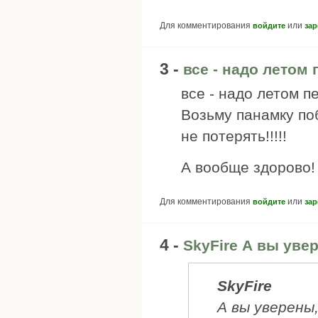
Для комментирования
или
войдите
зар
3 -
все - надо летом 
все - надо летом п
Возьму панамку по
не потерять!!!!!
А вообще здорово!
Для комментирования
или
войдите
зар
4 -
SkyFire А вы уве
SkyFire
А вы уверены