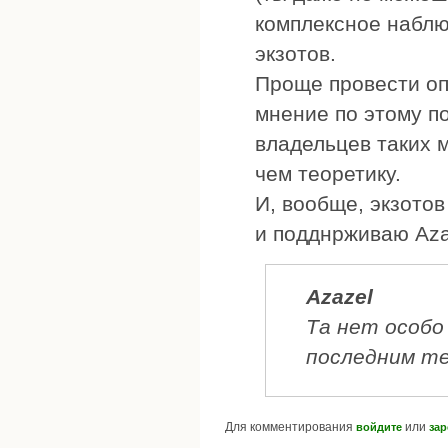
комплексное наблю
экзотов.
Проще провести оп
мнение по этому п
владельцев таких 
чем теоретику.
И, вообще, экзотов
и подднрживаю Aza
Azazel
Та нет особо
последним тем
Для комментирования
или
войдите
зар