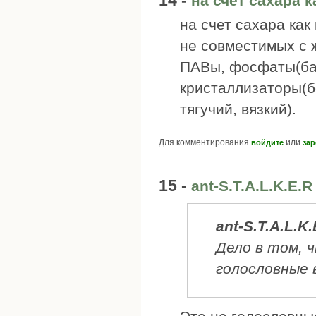
на счет сахара к
на счет сахара как
не совместимых с
ПАВы, фосфаты(бан
кристаллизаторы(б
тягучий, вязкий).
Для комментирования
или
войдите
зар
15 -
ant-S.T.A.L.K.E.R
ant-S.T.A.L.K.
Дело в том, 
голословные 