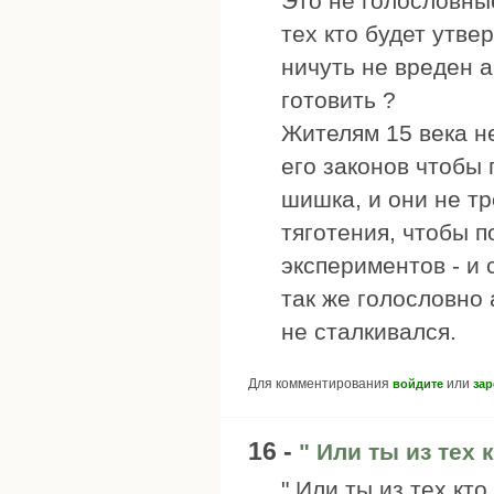
Это не голословны
тех кто будет утве
ничуть не вреден а
готовить ?
Жителям 15 века н
его законов чтобы 
шишка, и они не т
тяготения, чтобы 
экспериментов - и 
так же голословно 
не сталкивался.
Для комментирования
или
войдите
зар
16 -
" Или ты из тех 
" Или ты из тех кт