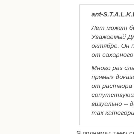
ant-S.T.A.L.K.
Лет может бы
Уважаемый Дм
октябре. Он 
от сахарного
Много раз слы
прямых доказ
от раствора 
сопутствующ
визуально -- 
так категори
Я поднимал тему са