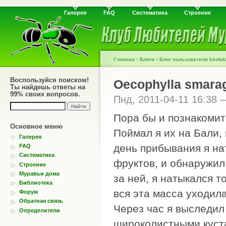
Галерея
FAQ
Систематика
Строение
›
›
Главная
Блоги
Блог пользователя kentuk
Воспользуйся поиском!
Oecophylla smara
Ты найдешь ответы на
99% своих вопросов.
Пнд, 2011-04-11 16:38
Пора бы и познакоми
Основное меню
Поймал я их на Бали,
Галерея
день прибывания я на
FAQ
Систематика
фруктов, и обнаружил
Строение
Муравьи дома
за ней, я натыкался т
Библиотека
вся эта масса уходила
Форум
Обратная связь
Через час я выследил
Определители
широколистными куста