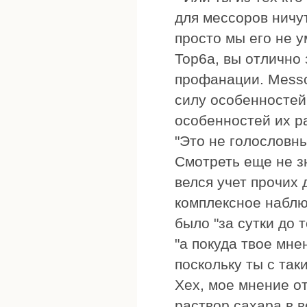
для мессоров ничу
просто мы его не у
Тор6а, вы отлично 
профанации. Messo
силу особенностей
особенностей их р
"Это не голословн
Смотреть еще не з
велся учет прочих
комплексное наблю
было "за сутки до 
"а покуда твое мне
поскольку ты с так
Хех, мое мнение от
раствор сахара в в