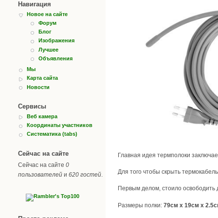
Навигация
Новое на сайте
Форум
Блог
Изображения
Лучшее
Объявления
Мы
Карта сайта
Новости
Сервисы
Веб камера
Координаты участников
Систематика (tabs)
Сейчас на сайте
Главная идея термполоки заключает
Сейчас на сайте
0
Для того чтобы скрыть термокабель 
пользователей
и
620 гостей
.
Первым делом, стоило освободить д
Размеры полки:
79см х 19см х 2.5