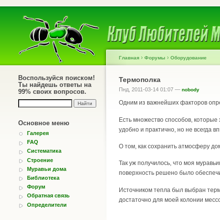
›
›
Главная
Форумы
Оборудование
Воспользуйся поиском!
Термополка
Ты найдешь ответы на
Пнд, 2011-03-14 01:07 —
nobody
99% своих вопросов.
Одним из важнейших факторов опр
Есть множество способов, которые 
Основное меню
удобно и практично, но не всегда 
Галерея
FAQ
О том, как сохранить атмосферу до
Систематика
Строение
Так уж получилось, что моя муравь
Муравьи дома
поверхность решено было обеспечи
Библиотека
Форум
Источником тепла был выбран термо
Обратная связь
достаточно для моей колонии месс
Определители