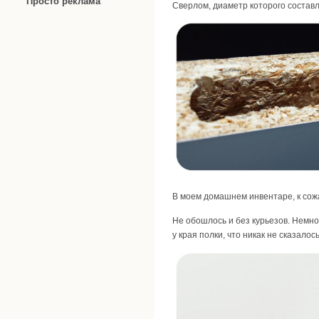
Просто реклама
Сверлом, диаметр которого составл
В моем домашнем инвентаре, к сож
Не обошлось и без курьезов. Немно
у края полки, что никак не сказало