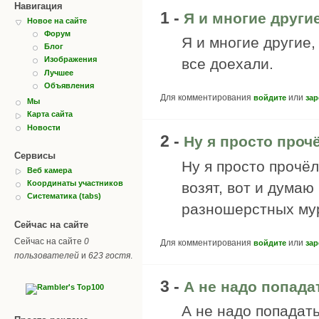
Навигация
1 -
Я и многие други
Новое на сайте
Форум
Я и многие другие,
Блог
Изображения
все доехали.
Лучшее
Объявления
Для комментирования
или
войдите
зар
Мы
Карта сайта
Новости
2 -
Ну я просто прочё
Сервисы
Ну я просто прочёл
Веб камера
Координаты участников
возят, вот и думаю
Систематика (tabs)
разношерстных му
Сейчас на сайте
Сейчас на сайте
0
Для комментирования
или
войдите
зар
пользователей
и
623 гостя
.
3 -
А не надо попада
А не надо попадат