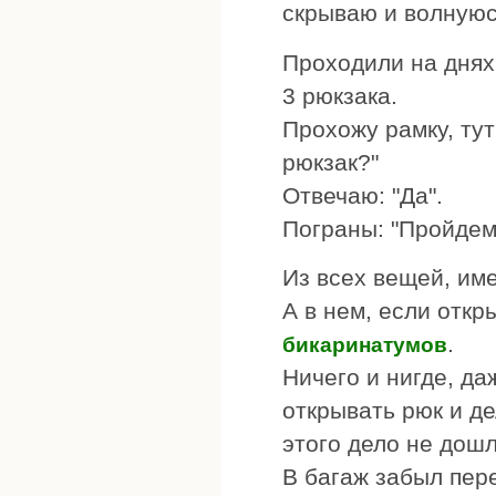
скрываю и волнуюсь
Проходили на днях
3 рюкзака.
Прохожу рамку, ту
рюкзак?"
Отвечаю: "Да".
Пограны: "Пройдемт
Из всех вещей, им
А в нем, если откр
.
бикаринатумов
Ничего и нигде, да
открывать рюк и де
этого дело не дошл
В багаж забыл пер