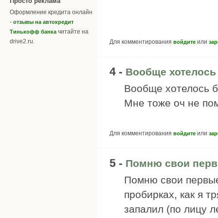
Просто реклама
Оформление кредита онлайн
-
отзывы на автокредит
читайте на
Тинькофф банка
drive2.ru.
Для комментирования
или
войдите
зар
4 -
Вообще хотелось
Вообще хотелось б
Мне тоже оч не по
Для комментирования
или
войдите
зар
5 -
Помню свои перв
Помню свои первые
пробирках, как я тр
запалил (по лицу л