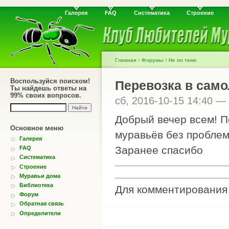
Галерея
FAQ
Систематика
Строение
›
›
Главная
Форумы
Не по теме
Воспользуйся поиском!
Перевозка в само
Ты найдешь ответы на
99% своих вопросов.
сб, 2016-10-15 14:40 —
Добрый вечер всем! П
Основное меню
муравьёв без проблем
Галерея
Заранее спасибо
FAQ
Систематика
Строение
Муравьи дома
Библиотека
Для комментировани
Форум
Обратная связь
Определители