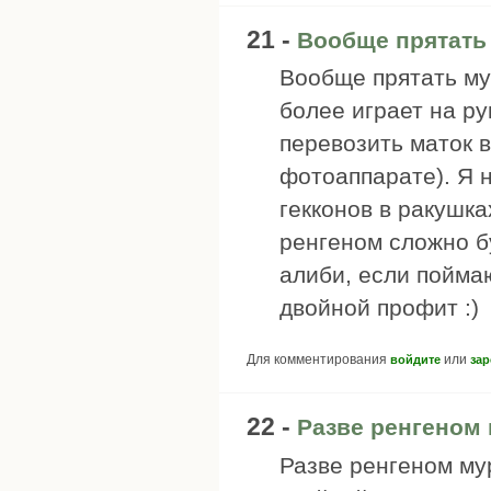
21 -
Вообще прятать
Вообще прятать му
более играет на ру
перевозить маток в
фотоаппарате). Я 
гекконов в ракушка
ренгеном сложно б
алиби, если поймаю
двойной профит :)
Для комментирования
или
войдите
зар
22 -
Разве ренгеном
Разве ренгеном му