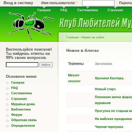
Вход в систему
Имя пользователя:
*
Парол
Галерея
FAQ
Систематика
Строение
›
Главная
Новое на сайте
Воспользуйся поиском!
Новое в блогах
Ты найдешь ответы на
99% своих вопросов.
Термины
Заголовок
Messor
Основное меню
Хроники Каспера.
structor
Галерея
FAQ
Новый старт.
Систематика
Пленение матки фара
Строение
муравьев
Муравьи дома
Библиотека
Прогулка по старым м
Форум
На майских праздника
Обратная связь
Определители
Черная чернушка