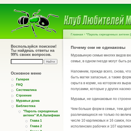
›
Главная
"Пароль скрещенных антенн 
Воспользуйся поиском!
Почему они не одинаковы
Ты найдешь ответы на
99% своих вопросов.
Муравьиную семью многих видов вход
семье, в одном гнезде могут быть р
Напомним, прежде всего, снова, что
Основное меню
быть матки запасные, а также форм
Галерея
скрыта в корме, на котором их вы
FAQ
полусамки, которые у других насеко
Систематика
Строение
Муравьи, не одинаковые по строени
Муравьи дома
Библиотека
Чем больше форм в семье, тем дроб
"Пароль скрещенных
различающихся не только по величи
антенн" И.А.Халифман
числе 10 карликовых и 16 самок, по
Глава 1
Глава 2
исполинских рабочих и 107 карлико