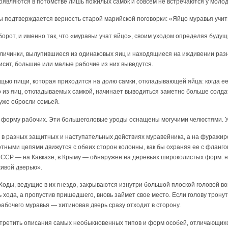
являются в потомстве лишь пожилых самок и совсем не встречаются у молод
ы подтверждается верность старой марийской поговорки: «Яйцо муравья учит»,
борот, и именно так, что «муравьи учат яйцо», своим уходом определяя будущ
ичинки, вылупившиеся из одинаковых яиц и находящиеся на иждивении разно
висит, большие или малые рабочие из них выведутся.
щью пищи, которая приходится на долю самки, откладывающей яйца: когда ее
то из яиц, откладываемых самкой, начинает выводиться заметно больше солд
 уже обросли семьей.
форму рабочих. Эти большеголовые уроды оснащены могучими челюстями. У 
 в разных защитных и наступательных действиях муравейника, а на фуражиро
тными цепями движутся с обеих сторон колонны, как бы охраняя ее с фланго
 СССР — на Кавказе, в Крыму — обнаружен на деревьях широколистых форм: н
ивой дверью».
Ходы, ведущие в их гнездо, закрываются изнутри большой плоской головой в
ь хода, а пропустив пришедшего, вновь займет свое место. Если голову трону
рабочего муравья — хитиновая дверь сразу отходит в сторону.
встретить описания самых необыкновенных типов и форм особей, отличающи