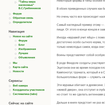
Некоторые формы и типы особей по
"Тайны мира
насекомых"
В.С.Гребенников
В обоих приведенных случаях как б
Форум
Но очень часто все происходит нао
Обратная связь
Определители
Самый наглядный пример этому — л
пищи. От этого в конце концов и за
Навигация
Новое на сайте
Иногда «муравей учит яйцо» с помо
Форум
достаточно особо сытного корма, 
Блог
только немолодых самок, когда они
Изображения
Лучшее
Воины представляют собой особую 
Объявления
Мы
В роде Феидоле солдаты участвуют
Карта сайта
Эцитонов они во время походов пло
Новости
Кампонотус трунката, который и в
большеголовых форм — служить «ж
Сервисы
Эти муравьи обитают в древесине. 
Веб камера
«живой двери», она отступит в глуб
Координаты участников
Систематика (tabs)
но стоит то же сделать антеннами 
Дальше в книге предстоит не раз 
Сейчас на сайте