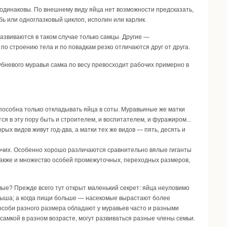
, одинаковы. По внешнему виду яйца нет возможности предсказать,
бь или одноглазковый циклоп, исполин или карлик.
азвиваются в таком случае только самцы. Другие —
по строению тела и по повадкам резко отличаются друг от друга.
клубневого муравья самка по весу превосходит рабочих примерно в
пособна только откладывать яйца в соты. Муравьиные же матки
я в эту пору быть и строителем, и воспитателем, и фуражиром...
ых видов живут год-два, а матки тех же видов — пять, десять и
бочих. Особенно хорошо различаются сравнительно вялые гиганты
также и множество особей промежуточных, переходных размеров,
мые? Прежде всего тут открыт маленький секрет: яйца неуловимо
одыша; а когда пищи больше — насекомые вырастают более
 особи разного размера обладают у муравьев часто и разными
самкой в разном возрасте, могут развиваться разные члены семьи.