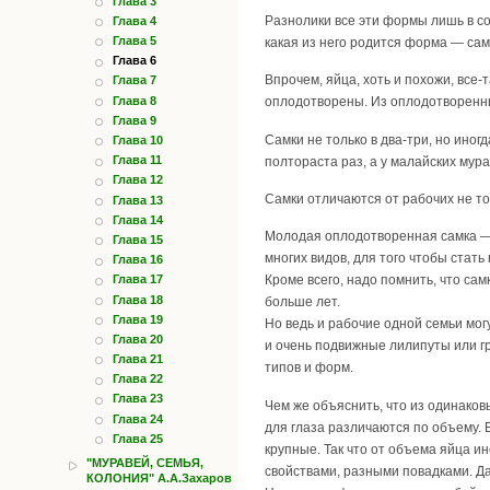
Глава 3
Разнолики все эти формы лишь в со
Глава 4
Глава 5
какая из него родится форма — сам
Глава 6
Впрочем, яйца, хоть и похожи, все
Глава 7
Глава 8
оплодотворены. Из оплодотворенных
Глава 9
Самки не только в два-три, но иног
Глава 10
Глава 11
полтораста раз, а у малайских мур
Глава 12
Самки отличаются от рабочих не тол
Глава 13
Глава 14
Молодая оплодотворенная самка — 
Глава 15
многих видов, для того чтобы стат
Глава 16
Глава 17
Кроме всего, надо помнить, что сам
Глава 18
больше лет.
Глава 19
Но ведь и рабочие одной семьи мог
Глава 20
и очень подвижные лилипуты или г
Глава 21
типов и форм.
Глава 22
Глава 23
Чем же объяснить, что из одинаков
Глава 24
для глаза различаются по объему.
Глава 25
крупные. Так что от объема яйца и
"МУРАВЕЙ, СЕМЬЯ,
свойствами, разными повадками. Да
КОЛОНИЯ" А.А.Захаров