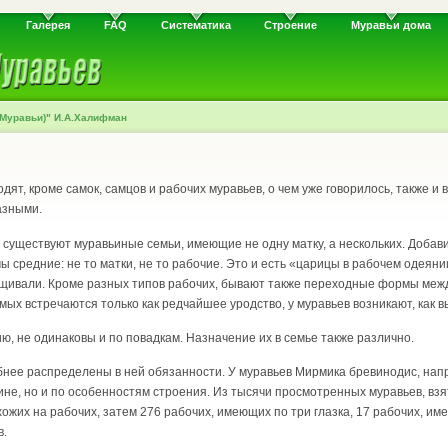
Галерея
FAQ
Систематика
Строение
Муравьи дома
(Муравьи)" И.А.Халифман
ят, кроме самок, самцов и рабочих муравьев, о чем уже говорилось, также и 
азными.
 существуют муравьиные семьи, имеющие не одну матку, а нескольких. Добавим
ы средние: не то матки, не то рабочие. Это и есть «царицы в рабочем одеян
ращивали. Кроме разных типов рабочих, бывают также переходные формы меж
мых встречаются только как редчайшее уродство, у муравьев возникают, как в
ю, не одинаковы и по повадкам. Назначение их в семье также различно.
нее распределены в ней обязанности. У муравьев Мирмика бревинодис, напр
не, но и по особенностям строения. Из тысячи просмотренных муравьев, взят
хожих на рабочих, затем 276 рабочих, имеющих по три глазка, 17 рабочих, име
в.