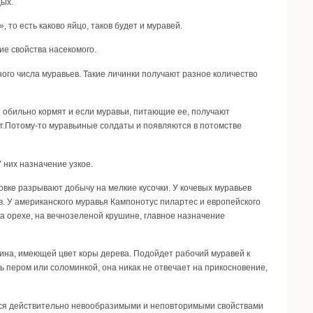
ых.
 то есть каково яйцо, таков будет и муравей.
ие свойства насекомого.
го числа муравьев. Такие личинки получают разное количество
 обильно кормят и если муравьи, питающие ее, получают
ат.Потому-то муравьиные солдаты и появляются в потомстве
них назначение узкое.
вке разрывают добычу на мелкие кусочки. У кочевых муравьев
в. У американского муравья Кампонотус пилартес и европейского
а орехе, на вечнозеленой крушине, главное назначение
оина, имеющей цвет коры дерева. Подойдет рабочий муравей к
ть пером или соломинкой, она никак не отвечает на прикосновение,
хся действительно невообразимыми и неповторимыми свойствами