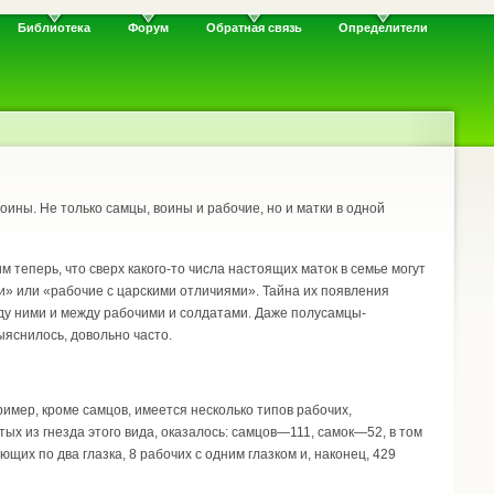
Библиотека
Форум
Обратная связь
Определители
воины. Не только самцы, воины и рабочие, но и матки в одной
 теперь, что сверх какого-то числа настоящих маток в семье могут
ии» или «рабочие с царскими отличиями». Тайна их появления
ду ними и между рабочими и солдатами. Даже полусамцы-
ыяснилось, довольно часто.
имер, кроме самцов, имеется несколько типов рабочих,
ых из гнезда этого вида, оказалось: самцов—111, самок—52, в том
ющих по два глазка, 8 рабочих с одним глазком и, наконец, 429