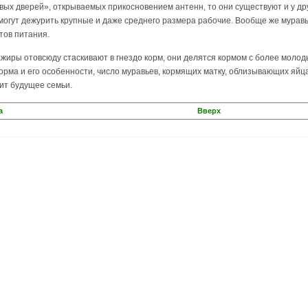
вых дверей», открываемых прикосновением антенн, то они существуют и у др
могут дежурить крупные и даже среднего размера рабочие. Вообще же муравь
тов питания.
жиры отовсюду стаскивают в гнездо корм, они делятся кормом с более молоды
рма и его особенности, число муравьев, кормящих матку, облизывающих яйца 
сит будущее семьи.
а
Вверх