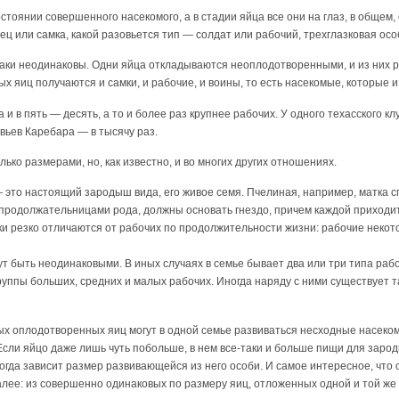
стоянии совершенного насекомого, а в стадии яйца все они на глаз, в общем
ец или самка, какой разовьется тип — солдат или рабочий, трехглазковая осо
-таки неодинаковы. Одни яйца откладываются неоплодотворенными, и из них р
 яиц получаются и самки, и рабочие, и воины, то есть насекомые, которые и 
да и в пять — десять, а то и более раз крупнее рабочих. У одного техасского 
авьев Каребара — в тысячу раз.
ько размерами, но, как известно, и во многих других отношениях.
это настоящий зародыш вида, его живое семя. Пчелиная, например, матка с
ь продолжательницами рода, должны основать гнездо, причем каждой приходитс
ки резко отличаются от рабочих по продолжительности жизни: рабочие некотор
ут быть неодинаковыми. В иных случаях в семье бывает два или три типа ра
руппы больших, средних и малых рабочих. Иногда наряду с ними существует 
ых оплодотворенных яиц могут в одной семье развиваться несходные насеко
 Если яйцо даже лишь чуть побольше, в нем все-таки и больше пищи для зар
ногда зависит размер развивающейся из него особи. И самое интересное, что
лее: из совершенно одинаковых по размеру яиц, отложенных одной и той же 