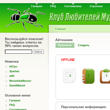
Галерея
FAQ
Систематика
Строение
Главная
Воспользуйся поиском!
Айтишник
Ты найдешь ответы на
Просмотр
Следить
99% своих вопросов.
OFFLINE
Новички
HiTpo
Spartan
2
0
2
ai91
MurashkaMessor
DavidManvir
Основное меню
Галерея
FAQ
Персональная информация:
Систематика