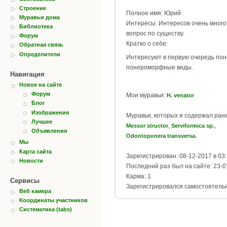
Строение
Полное имя: Юрий
Муравьи дома
Интересы: Интересов очень много
Библиотека
вопрос по существу.
Форум
Кратко о себе:
Обратная связь
Определители
Интересуют в первую очередь по
понероморфные виды.
Навигация
Новое на сайте
Форум
Мои муравьи:
H. venator
Блог
Изображения
Муравьи, которых я содержал ран
Лучшее
,
,
Messor structor
Serviformica sp.
Объявления
Odontoponera transversa.
Мы
Карта сайта
Зарегистрирован: 08-12-2017 в 03
Новости
Последний раз был на сайте: 23-0
Карма: 1
Сервисы
Зарегистрировался самостоятель
Веб камера
Координаты участников
Систематика (tabs)