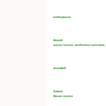
wulfenghoust
Wolsh8
,
,
messor structor
serviformica cunicularia
AnonWolf
Drakula
Messor structor