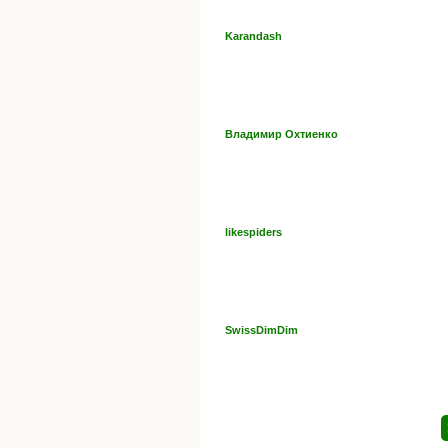
Karandash
Владимир Охтиенко
likespiders
SwissDimDim