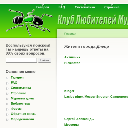
Галерея
FAQ
Систематика
Строение
Главная
Воспользуйся поиском!
Жители города
Днепр
Ты найдешь ответы на
99% своих вопросов.
Айтишник
H. venator
Основное меню
Галерея
FAQ
Систематика
Kinger
Строение
,
,
Lasius niger
Messor Structor
Camponotus
Муравьи дома
Библиотека
Форум
Обратная связь
Сергей Александ...
Определители
Мессоры