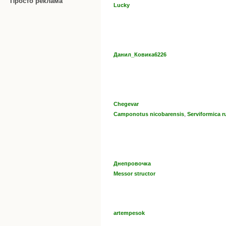
Просто реклама
Lucky
Данил_Ковика6226
Chegevar
,
Camponotus nicobarensis
Serviformica r
Днепровочка
Messor structor
artempesok