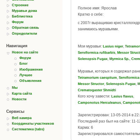
Строение
Полное имя: Ярослав
Муравьи дома
Кратко о себе:
Библиотека
Форум
с 2007г выращиваю кристаллогидр
Обратная связь
занимаюсь муравьями.
Определители
Навигация
Мои муравьи:
,
Lasius niger
Tetramor
,
Новое на сайте
Serviformica rufibarbis
Messor Struct
Форум
,
,
Solenopsis Fugax
Myrmica Sp.
Crem
Блог
Изображения
Муравьи, которых я содержал ран
Лучшее
,
Tetramorium caespitum
Serviformica 
Объявления
,
,
Messor Structor
Solenopsis Fugax
M
Мы
Crematogaster Shmidti
Карта сайта
Кого хочу завести:
,
Lasius flavus
Новости
,
Camponotus Herculeanus
Camponotu
Сервисы
Зарегистрирован: 13-05-2014 в 22
Веб камера
Последний раз был на сайте: 11-1
Координаты участников
Карма: 6
Систематика (tabs)
Зарегистрировался самостоятель