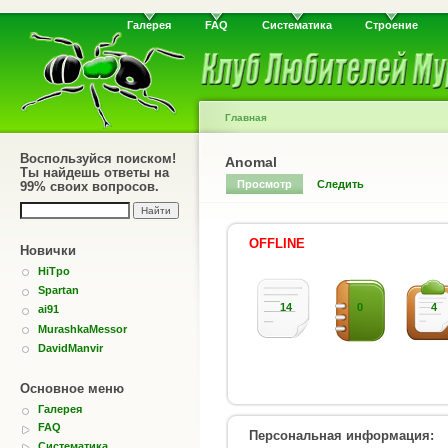
Галерея
FAQ
Систематика
Строение
Главная
Воспользуйся поиском!
Anomal
Ты найдешь ответы на
Просмотр
Следить
99% своих вопросов.
OFFLINE
Новички
HiTpo
Spartan
14
0
4
ai91
MurashkaMessor
DavidManvir
Основное меню
Галерея
FAQ
Персональная информация:
Систематика