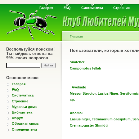
Галерея
FAQ
Систематика
Строение
Главная
Воспользуйся поиском!
Пользователи, которые хотел
Ты найдешь ответы на
99% своих вопросов.
Snatcher
Camponotus fellah
Основное меню
Галерея
_Avokado_
FAQ
,
,
Messor Structor
Lasius Niger
Serviformic
Систематика
sp.
Строение
Муравьи дома
Библиотека
Anomal
Форум
,
,
Lasius niger
Tetramorium caespitum
Serv
Обратная связь
Crematogaster Shmidti
Определители