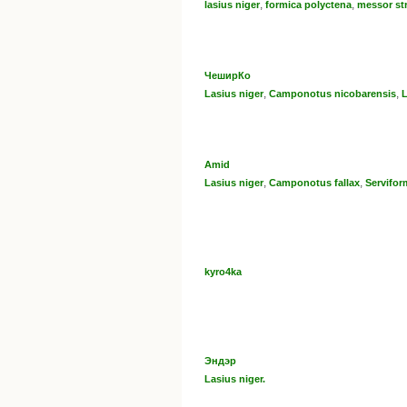
,
,
lasius niger
formica polyctena
messor st
ЧеширКо
,
,
Lasius niger
Camponotus nicobarensis
L
Amid
,
,
Lasius niger
Camponotus fallax
Servifor
kyro4ka
Эндэр
Lasius niger.