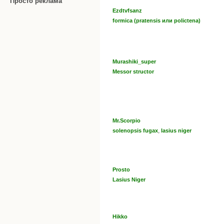
Просто реклама
Ezdtvfsanz
formica (pratensis или polictena)
Murashiki_super
Messor structor
Mr.Scorpio
,
solenopsis fugax
lasius niger
Prosto
Lasius Niger
Hikko