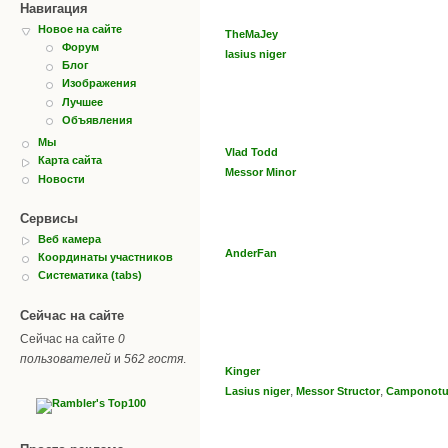
Навигация
Новое на сайте
TheMaJey
Форум
lasius niger
Блог
Изображения
Лучшее
Объявления
Мы
Vlad Todd
Карта сайта
Messor Minor
Новости
Сервисы
Веб камера
AnderFan
Координаты участников
Систематика (tabs)
Сейчас на сайте
Сейчас на сайте
0
пользователей
и
562 гостя
.
Kinger
,
,
Lasius niger
Messor Structor
Camponotus