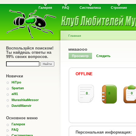
Галерея
FAQ
Систематика
Строение
Главная
Воспользуйся поиском!
ммааооо
Ты найдешь ответы на
Просмотр
Следить
99% своих вопросов.
OFFLINE
Новички
HiTpo
Spartan
0
8
0
ai91
MurashkaMessor
DavidManvir
Основное меню
Галерея
FAQ
Персональная информация:
Систематика