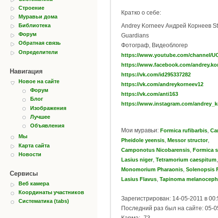
Строение
Кратко о себе:
Муравьи дома
Библиотека
Andrey Korneev Андрей Корнеев St
Форум
Guardians
Обратная связь
Фотограф, Видеоблогер
Определители
https://www.youtube.com/channel/UCffaB
https://www.facebook.com/andrey.ko
Навигация
https://vk.com/id295337282
Новое на сайте
https://vk.com/andreykorneev12
Форум
https://vk.com/anti163
Блог
https://www.instagram.com/andrey_k
Изображения
Лучшее
Объявления
Мои муравьи:
,
Formica rufibarbis
Ca
Мы
,
,
Pheidole yeensis
Messor structor
Карта сайта
,
Camponotus Nicobarensis
Formica 
Новости
,
,
Lasius niger
Tetramorium caespitum
,
Monomorium Pharaonis
Solenopsis 
Сервисы
,
Lasius Flavus
Tapinoma melanocep
Веб камера
Координаты участников
Зарегистрирован: 14-05-2011 в 00:
Систематика (tabs)
Последний раз был на сайте: 05-0
Карма: -73