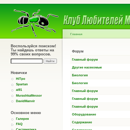
Главная
Воспользуйся поиском!
Ты найдешь ответы на
Форум
99% своих вопросов.
Главный форум
Другие насекомые
Новички
Биология
HiTpo
Биология
Spartan
ai91
Главный форум
MurashkaMessor
Главный форум
DavidManvir
Главный форум
Основное меню
Оборудование
Галерея
Содержание
FAQ
Систематика