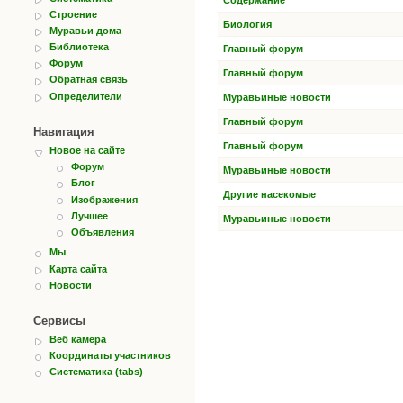
Содержание
Строение
Биология
Муравьи дома
Библиотека
Главный форум
Форум
Главный форум
Обратная связь
Определители
Муравьиные новости
Главный форум
Навигация
Главный форум
Новое на сайте
Форум
Муравьиные новости
Блог
Другие насекомые
Изображения
Лучшее
Муравьиные новости
Объявления
Мы
Карта сайта
Новости
Сервисы
Веб камера
Координаты участников
Систематика (tabs)