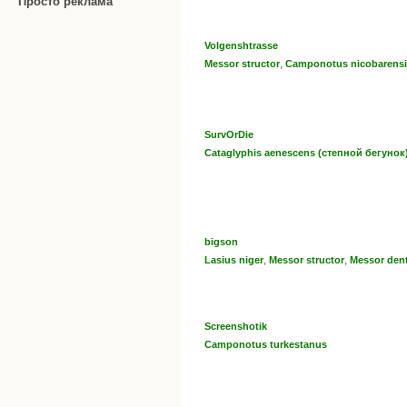
Просто реклама
Volgenshtrasse
,
Messor structor
Camponotus niсobarensi
SurvOrDie
Cataglyphis aenescens (степной бегунок
bigson
,
,
Lasius niger
Messor structor
Messor dent
Screenshotik
Camponotus turkestanus