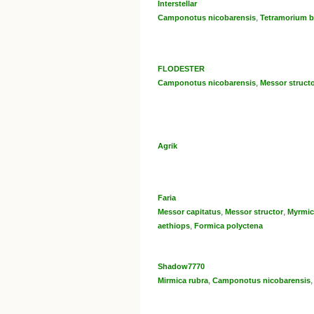
Interstellar
,
Camponotus nicobarensis
Tetramorium b
FLODESTER
,
Camponotus nicobarensis
Messor struct
Agrik
Faria
,
,
Messor capitatus
Messor structor
Myrmic
,
aethiops
Formica polyctena
Shadow7770
,
Mirmica rubra
Camponotus nicobarensis