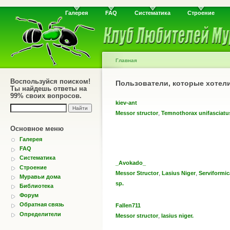
Галерея
FAQ
Систематика
Строение
Главная
Воспользуйся поиском!
Пользователи, которые хотел
Ты найдешь ответы на
99% своих вопросов.
kiev-ant
,
Messor structor
Temnothorax unifasciatu
Основное меню
Галерея
FAQ
Систематика
_Avokado_
Строение
,
,
Messor Structor
Lasius Niger
Serviformic
Муравьи дома
sp.
Библиотека
Форум
Обратная связь
Fallen711
Определители
,
Messor structor
lasius niger.