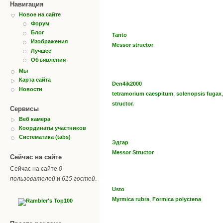
Навигация
Новое на сайте
Форум
Блог
Tanto
Изображения
Messor structor
Лучшее
Объявления
Мы
Карта сайта
Den4ik2000
Новости
,
tetramorium caespitum
solenopsis fugax
structor.
Сервисы
Веб камера
Координаты участников
Систематика (tabs)
Эдгар
Messor Structor
Сейчас на сайте
Сейчас на сайте
0
пользователей
и
615 гостей
.
Usto
,
Myrmica rubra
Formica polyctena