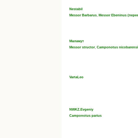
Nestabil
,
Messor Barbarus
Messor Ebeninus (пере
Маламут
,
Messor structor
Camponotus nicobarensi
VartaLeo
NWKZ.Evgeniy
Camponotus parius