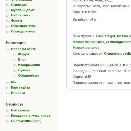
Полное имя: Александр
Строение
Интересы: Фото, кино, насекомые
Муравьи дома
Кратко о себе:
Библиотека
Да обычный я...
Форум
Обратная связь
Определители
Мои муравьи:
,
Lasius niger
Messor s
,
Messor denticulatus
Crematogaster 
Навигация
Messor arenarius
Новое на сайте
Кого хочу завести:
Camponotus fell
Форум
Блог
Изображения
Зарегистрирован: 06-09-2010 в 21
Лучшее
Последний раз был на сайте: 20-0
Объявления
Карма: 645
Мы
Зарегистрировался самостоятель
Карта сайта
Новости
Сервисы
Веб камера
Координаты участников
Систематика (tabs)