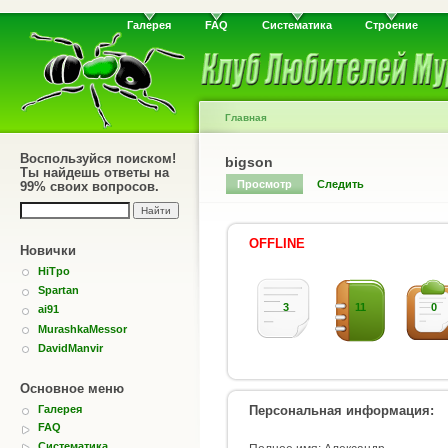
Галерея
FAQ
Систематика
Строение
Главная
Воспользуйся поиском!
bigson
Ты найдешь ответы на
Просмотр
Следить
99% своих вопросов.
OFFLINE
Новички
HiTpo
Spartan
3
11
0
ai91
MurashkaMessor
DavidManvir
Основное меню
Персональная информация:
Галерея
FAQ
Систематика