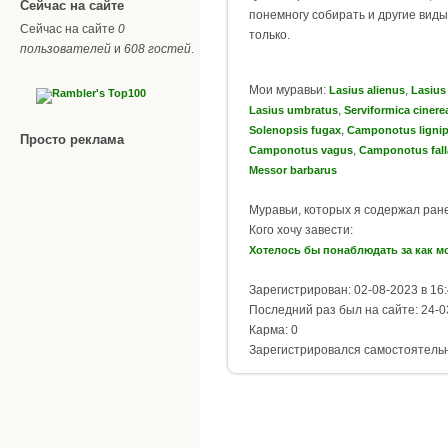
Сейчас на сайте
понемногу собирать и другие виды
Сейчас на сайте
0
только.
пользователей
и
608 гостей
.
Мои муравьи:
,
Lasius alienus
Lasius
,
Lasius umbratus
Serviformica cinere
,
Solenopsis fugax
Camponotus ligni
Просто реклама
,
Camponotus vagus
Camponotus fall
Messor barbarus
Муравьи, которых я содержал ран
Кого хочу завести:
Хотелось бы понаблюдать за как 
Зарегистрирован: 02-08-2023 в 16
Последний раз был на сайте: 24-0
Карма: 0
Зарегистрировался самостоятель