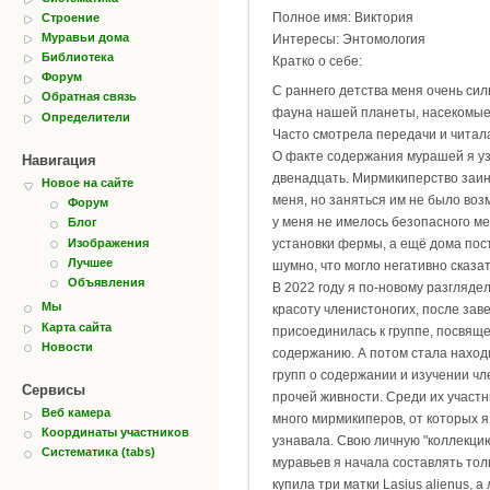
Полное имя: Виктория
Строение
Муравьи дома
Интересы: Энтомология
Библиотека
Кратко о себе:
Форум
С раннего детства меня очень си
Обратная связь
фауна нашей планеты, насекомые 
Определители
Часто смотрела передачи и читала
О факте содержания мурашей я уз
Навигация
двенадцать. Мирмикиперство заи
Новое на сайте
меня, но заняться им не было возм
Форум
у меня не имелось безопасного ме
Блог
Изображения
установки фермы, а ещё дома по
Лучшее
шумно, что могло негативно сказат
Объявления
В 2022 году я по-новому разгляд
Мы
красоту членистоногих, после зав
Карта сайта
присоединилась к группе, посвящ
Новости
содержанию. А потом стала наход
групп о содержании и изучении чл
Сервисы
прочей живности. Среди их участн
Веб камера
много мирмикиперов, от которых я
Координаты участников
узнавала. Свою личную "коллекци
Систематика (tabs)
муравьев я начала составлять тол
купила три матки Lasius alienus, а