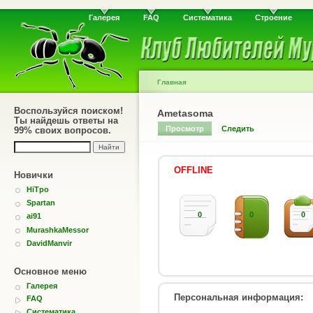
Галерея
FAQ
Систематика
Строение
Главная
Воспользуйся поиском!
Ametasoma
Ты найдешь ответы на
Просмотр
Следить
99% своих вопросов.
OFFLINE
Новички
HiTpo
Spartan
0
0
0
ai91
MurashkaMessor
DavidManvir
Основное меню
Галерея
Персональная информация:
FAQ
Систематика