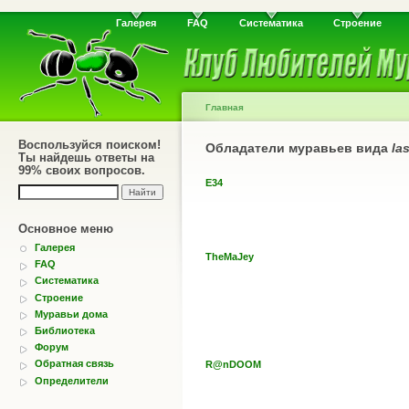
Галерея
FAQ
Систематика
Строение
Главная
Воспользуйся поиском!
Обладатели муравьев вида
la
Ты найдешь ответы на
99% своих вопросов.
E34
Основное меню
Галерея
TheMaJey
FAQ
Систематика
Строение
Муравьи дома
Библиотека
Форум
Обратная связь
R@nDOOM
Определители