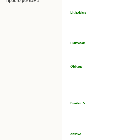
Просто реклама
Lithobius
Николай_
Oldcap
Dmitrii_V.
SEVAX