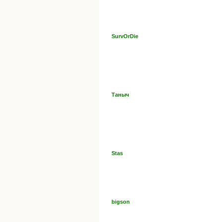
SurvOrDie
Таныч
Stas
bigson